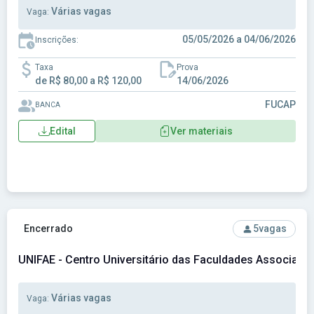
Várias vagas
Vaga:
05/05/2026 a 04/06/2026
Inscrições:
Taxa
Prova
de R$ 80,00 a R$ 120,00
14/06/2026
FUCAP
BANCA
Edital
Ver materiais
Ver concurso: UNIFAE - Centro Universitário das Faculdade
Encerrado
5
vagas
UNIFAE - Centro Universitário das Faculdades Associada
Várias vagas
Vaga: