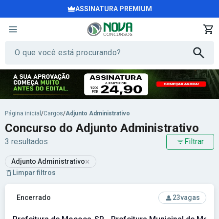
ASSINATURA PREMIUM
Página inicial
/
Cargos
/
Adjunto Administrativo
Concurso do Adjunto Administrativo
3 resultados
Filtrar
×
Adjunto Administrativo
Limpar filtros
Ver concurso: Prefeitura de Mococa-SP - Prefeitura Munici
Encerrado
23
vagas