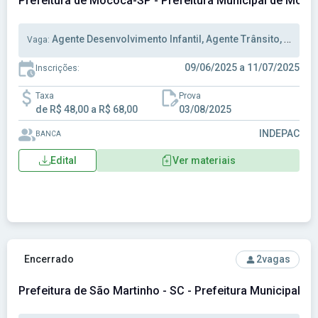
Prefeitura de Mococa-SP - Prefeitura Municipal de Moc
Agente Desenvolvimento Infantil, Agente Trânsito, Assistente Administrativo
Vaga:
09/06/2025 a 11/07/2025
Inscrições:
Taxa
Prova
de R$ 48,00 a R$ 68,00
03/08/2025
INDEPAC
BANCA
Edital
Ver materiais
Ver concurso: Prefeitura de São Martinho - SC - Prefeitura 
Encerrado
2
vagas
Prefeitura de São Martinho - SC - Prefeitura Municipal d