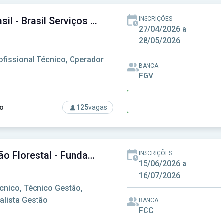
NAV Brasil - Brasil Serviços de Navegação Áerea S/A
INSCRIÇÕES
27/04/2026 a
28/05/2026
ofissional Técnico, Operador
BANCA
FGV
o
125
vagas
rso: NAV Brasil - Brasil Serviços de Navegação Áerea S/A
Fundação Florestal - Fundação para a Conservação e a Produção Florestal do Estado de São Paulo
INSCRIÇÕES
15/06/2026 a
16/07/2026
cnico, Técnico Gestão,
alista Gestão
BANCA
FCC