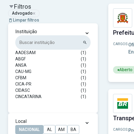
Filtros
×
Advogado
Limpar filtros
⌄
Instituição
CARGOS:
Of
En
AADESAM
(1)
ABGF
(1)
ANSA
(1)
Aberto
CAU-MG
(1)
CFBM
(1)
Ver concur
CICA-PR
(1)
CIDASC
(1)
CINCATARINA
(1)
CIS-AMFRI
(1)
CISALV-MG
(1)
CISNOP-PR
(1)
⌄
Local
CODEJAS
(1)
CODERN
(1)
NACIONAL
AL
AM
BA
CARGOS:
Pr