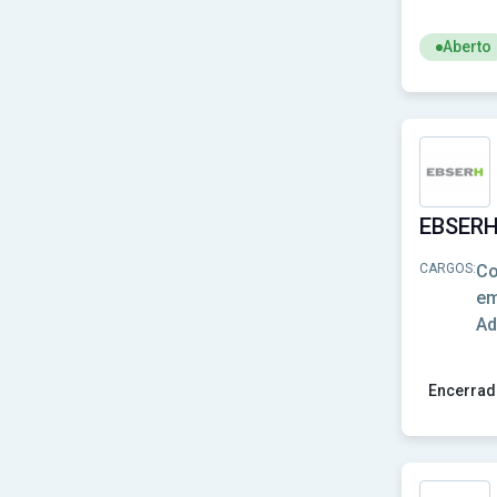
Câmara de Francisco Beltrão-PR
(1)
Câmara de Ibiporã-PR
(1)
Aberto
Câmara de Jaguariaíva-PR
(1)
Câmara de Jardim-MS
(1)
Ver concu
Câmara de Matelândia - PR
(1)
Câmara de Mário Campos-MG
(1)
Câmara de Paranacity-PR
(1)
Câmara de Penha-SC
(1)
Câmara de Pinhais-PR
(1)
Câmara de Pitangueiras-PR
(1)
Câmara de Rifaina-SP
(1)
Câmara de Santa Maria de Jetibá-ES
(1)
CARGOS:
Co
Câmara de Três Corações-MG
(1)
em
Câmara de Uberaba - MG
(1)
Ad
EBSERH
(1)
EPC
(1)
FEAS Curitiba
(1)
Encerrad
FPMA-PR
(1)
Ver concu
Fundação Florestal
(1)
FUNPRESP-JUD
(1)
FURB-SC
(1)