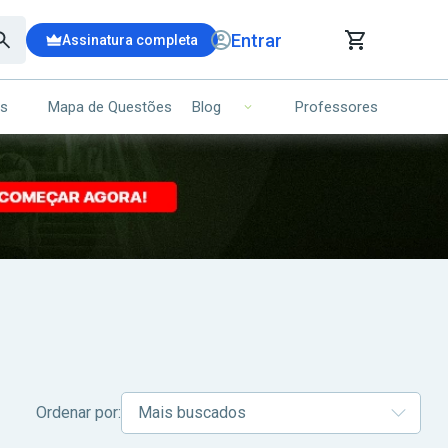
Entrar
Assinatura completa
is
Mapa de Questões
Professores
Blog
RRINHO DE COMPRAS
NS (00)
Ops!
Seu carrinho ainda está vazio.
Voltar para a loja
Ordenar por: