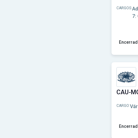
Prefeitura de Lagoa Vermelha-RS
(1)
CARGOS:
Ad
Prefeitura de Lucélia-SP
(1)
Prefeitura de Mariana - MG
(1)
7:
Prefeitura de Nova Aliança do Ivaí-PR
(1)
Prefeitura de Novo Hamburgo-RS
(1)
Prefeitura de Palhano-CE
(1)
Prefeitura de Paula Freitas-PR
(1)
Encerrad
Prefeitura de Pedra Mole-SE
(1)
Ver concu
Prefeitura de Pilar do Sul-SP
(1)
Prefeitura de Pinheiro Preto-SC
(1)
Prefeitura de Piraju-SP
(1)
Prefeitura de Pitangui-MG
(1)
Prefeitura de Poconé-MT
(1)
Prefeitura de Pontão-RS
(1)
Prefeitura de Quitandinha-PR
(1)
Prefeitura de Recreio-MG
(1)
CARGO:
Vár
Prefeitura de Rio Claro - RJ
(1)
Prefeitura de Rio Claro - SP
(1)
Prefeitura de Rio das Antas-SC
(1)
Prefeitura de Santa Amélia-PR
(1)
Encerrad
Prefeitura de Santa Tereza do Oeste - PR
(1)
Ver concu