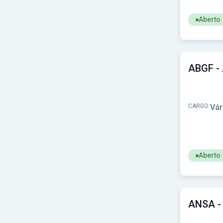
Prefeitura de Castro-PR
(1)
Prefeitura de Caxambu do Sul-SC
(1)
Aberto
Prefeitura de Conchal-SP
(1)
Ver concu
Prefeitura de Condor-RS
(1)
Prefeitura de Conselheiro Pena-MG
(1)
Prefeitura de Cruz Machado-PR
(1)
Prefeitura de Cumaru-PE
(1)
Prefeitura de Dores do Indaiá-MG
(1)
Prefeitura de Douradina-PR
(1)
Prefeitura de Dracena - SP
(1)
CARGO:
Vár
Prefeitura de Duque de Caxias-RJ
(1)
Prefeitura de Esperança Nova-PR
(1)
Prefeitura de Floriano-PI
(1)
Prefeitura de Ibiá-MG
(1)
Prefeitura de Imbé de Minas - MG
(1)
Aberto
Prefeitura de Ipanema-MG
(1)
Ver concu
Prefeitura de Ivaté-PR
(1)
Prefeitura de Ivoti - RS
(1)
Prefeitura de Jardinópolis-SP
(1)
Prefeitura de Joinville - SC
(1)
Prefeitura de João Ramalho-SP
(1)