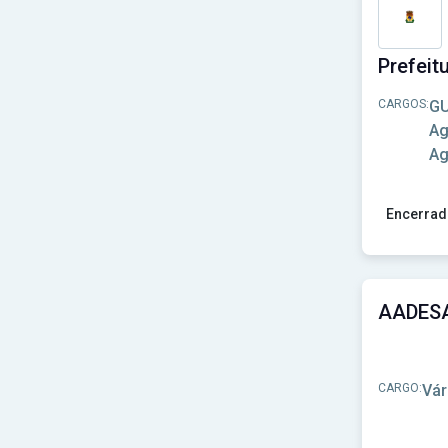
GRAMADOTUR
(1)
IMA-Campinas
(1)
IMA-SP
(1)
ION
(1)
NAV Brasil
(1)
CARGOS:
GU
NITTRANS
(1)
OAB
(1)
Ag
Prefeitura de Abaetetuba PA
(1)
Ag
Prefeitura de Alcântara-MA
(1)
Prefeitura de Alto Rio Doce-MG
(1)
Prefeitura de Andradas-MG
(1)
Encerrad
Prefeitura de Aroeiras-PB
(1)
Ver concu
Prefeitura de Assaí-PR
(1)
Prefeitura de Biquinhas-MG
(1)
Prefeitura de Boa Esperança do Iguaçu-PR
(1)
Prefeitura de Bom Jardim - MG
(1)
Prefeitura de Bom Jardim da Serra-SC
(1)
Prefeitura de Bom Repouso-MG
(1)
Prefeitura de Brotas-SP
(1)
CARGO:
Vár
Prefeitura de Calmon - SC
(1)
Prefeitura de Candói-PR
(1)
Prefeitura de Capão Bonito - SP
(1)