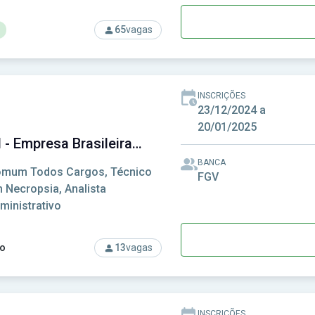
65
vagas
rso: Fundação Florestal - Fundação para a Conservação e a Prod
INSCRIÇÕES
23/12/2024 a
20/01/2025
EBSERH - Empresa Brasileira de Serviços Hospitalares
BANCA
mum Todos Cargos, Técnico
FGV
 Necropsia, Analista
ministrativo
o
13
vagas
rso: EBSERH - Empresa Brasileira de Serviços Hospitalares
INSCRIÇÕES