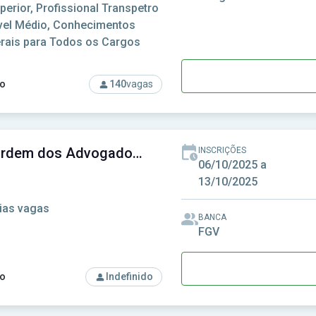
perior, Profissional Transpetro
vel Médio, Conhecimentos
rais para Todos os Cargos
o
140
vagas
so: Transpetro - Petrobras Transporte S.A.
OAB - Ordem dos Advogados do Brasil
INSCRIÇÕES
06/10/2025 a
13/10/2025
ias vagas
BANCA
FGV
o
Indefinido
rso: OAB - Ordem dos Advogados do Brasil