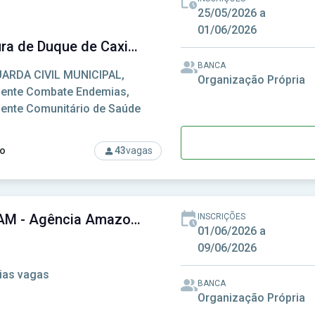
25/05/2026 a
01/06/2026
Prefeitura de Duque de Caxias-RJ - Prefeitura Municipal de Duque de Caxias-RJ
BANCA
ARDA CIVIL MUNICIPAL,
Organização Própria
ente Combate Endemias,
ente Comunitário de Saúde
o
43
vagas
rso: Prefeitura de Duque de Caxias-RJ - Prefeitura Municipal d
AADESAM - Agência Amazonense de Desenvolvimento Econômico, Social e Ambiental
INSCRIÇÕES
01/06/2026 a
09/06/2026
ias vagas
BANCA
Organização Própria