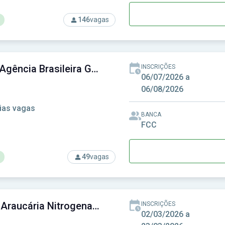
146
vagas
rso: AADESAM - Agência Amazonense de Desenvolvimento Econ
ABGF - Agência Brasileira Gestora de Fundos Garantidores e Garantias
INSCRIÇÕES
06/07/2026 a
06/08/2026
ias vagas
BANCA
FCC
49
vagas
rso: ABGF - Agência Brasileira Gestora de Fundos Garantidores e
ANSA - Araucária Nitrogenados S.A.
INSCRIÇÕES
02/03/2026 a