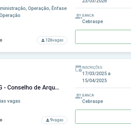
23/03/2026
ministração, Operação, Ênfase
 Operação
BANCA
Cebraspe
o
126
vagas
rso: ANSA - Araucária Nitrogenados S.A.
INSCRIÇÕES
17/03/2025 a
15/04/2025
CAU-MG - Conselho de Arquitetura e Urbanismo de Minas Gerais
BANCA
ias vagas
Cebraspe
o
9
vagas
rso: CAU-MG - Conselho de Arquitetura e Urbanismo de Minas G