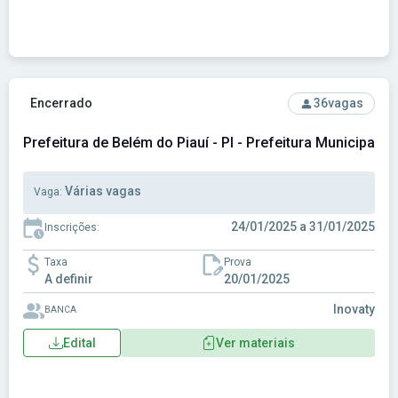
Ver concurso: Prefeitura de Belém do Piauí - PI - Prefeitura
Encerrado
36
vagas
Prefeitura de Belém do Piauí - PI - Prefeitura Municipal de
Várias vagas
Vaga:
24/01/2025 a 31/01/2025
Inscrições:
Taxa
Prova
A definir
20/01/2025
Inovaty
BANCA
Edital
Ver materiais