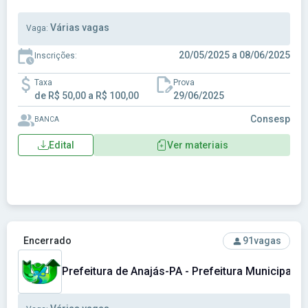
Várias vagas
Vaga:
20/05/2025 a 08/06/2025
Inscrições:
Taxa
Prova
de R$ 50,00 a R$ 100,00
29/06/2025
Consesp
BANCA
Edital
Ver materiais
Ver concurso: Prefeitura de Anajás-PA - Prefeitura Municipa
Encerrado
91
vagas
Prefeitura de Anajás-PA - Prefeitura Municipal d