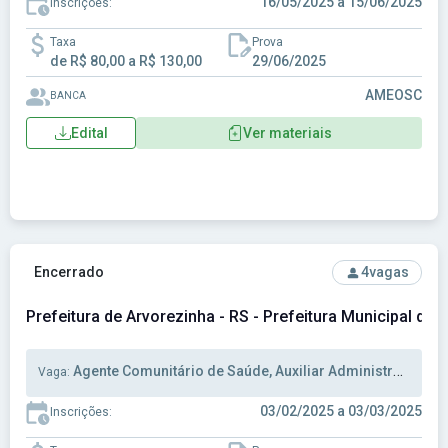
16/05/2025 a 15/06/2025
Inscrições:
Taxa
Prova
de R$ 80,00 a R$ 130,00
29/06/2025
AMEOSC
BANCA
Edital
Ver materiais
Ver concurso: Prefeitura de Arvorezinha - RS - Prefeitura Mu
Encerrado
4
vagas
Prefeitura de Arvorezinha - RS - Prefeitura Municipal de 
Agente Comunitário de Saúde, Auxiliar Administrativo, Técnico Enfermagem
Vaga:
03/02/2025 a 03/03/2025
Inscrições: