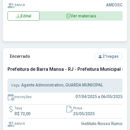
AMEOSC
BANCA
Edital
Ver materiais
Ver concurso: Prefeitura de Barra Mansa - RJ - Prefeitura M
Encerrado
21
vagas
Prefeitura de Barra Mansa - RJ - Prefeitura Municipal de
Agente Administrativo, GUARDA MUNICIPAL
Vaga:
07/04/2025 a 06/05/2025
Inscrições:
Taxa
Prova
R$ 72,00
25/05/2025
Instituto Nosso Rumo
BANCA