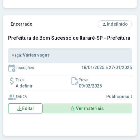
Ver concurso: Prefeitura de Bom Sucesso de Itararé-SP - P
Encerrado
Indefinido
Prefeitura de Bom Sucesso de Itararé-SP - Prefeitura Mu
Várias vagas
Vaga:
18/01/2025 a 27/01/2025
Inscrições:
Taxa
Prova
A definir
09/02/2025
Publiconsult
BANCA
Edital
Ver materiais