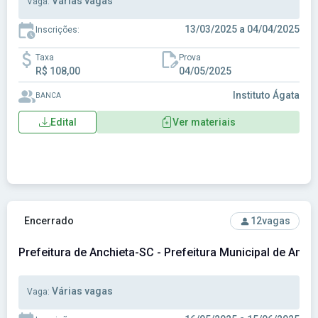
Várias vagas
Vaga:
13/03/2025 a 04/04/2025
Inscrições:
Taxa
Prova
R$ 108,00
04/05/2025
Instituto Ágata
BANCA
Edital
Ver materiais
Ver concurso: Prefeitura de Anchieta-SC - Prefeitura Munici
Encerrado
12
vagas
Prefeitura de Anchieta-SC - Prefeitura Municipal de Anch
Várias vagas
Vaga: