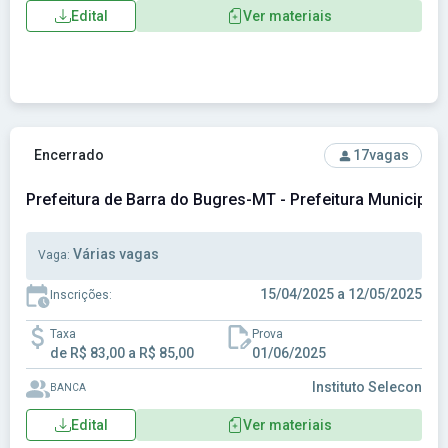
Edital
Ver materiais
Ver concurso: Prefeitura de Barra do Bugres-MT - Prefeitur
Encerrado
17
vagas
Prefeitura de Barra do Bugres-MT - Prefeitura Municipa
Várias vagas
Vaga:
15/04/2025 a 12/05/2025
Inscrições:
Taxa
Prova
de R$ 83,00 a R$ 85,00
01/06/2025
Instituto Selecon
BANCA
Edital
Ver materiais