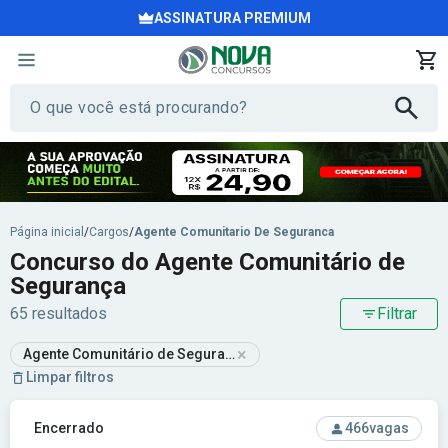
ASSINATURA PREMIUM
Página inicial
/
Cargos
/
Agente Comunitario De Seguranca
Concurso do Agente Comunitário de
Segurança
65 resultados
Filtrar
×
Agente Comunitário de Segurança
Limpar filtros
Ver concurso: Prefeitura de Duque de Caxias-RJ - Prefeitur
Encerrado
466
vagas