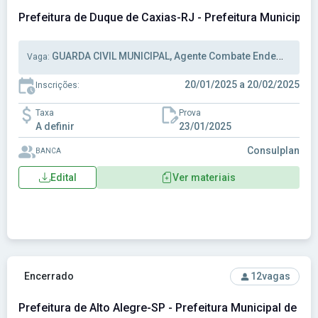
Prefeitura de Duque de Caxias-RJ - Prefeitura Municipal
GUARDA CIVIL MUNICIPAL, Agente Combate Endemias, Agente Comunitário de Saúde
Vaga:
20/01/2025 a 20/02/2025
Inscrições:
Taxa
Prova
A definir
23/01/2025
Consulplan
BANCA
Edital
Ver materiais
Ver concurso: Prefeitura de Alto Alegre-SP - Prefeitura Mun
Encerrado
12
vagas
Prefeitura de Alto Alegre-SP - Prefeitura Municipal de Al