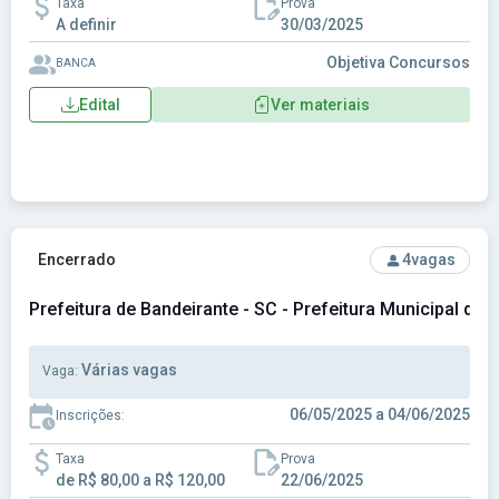
Taxa
Prova
A definir
30/03/2025
Objetiva Concursos
BANCA
Edital
Ver materiais
Ver concurso: Prefeitura de Bandeirante - SC - Prefeitura Mu
Encerrado
4
vagas
Prefeitura de Bandeirante - SC - Prefeitura Municipal de 
Várias vagas
Vaga:
06/05/2025 a 04/06/2025
Inscrições:
Taxa
Prova
de R$ 80,00 a R$ 120,00
22/06/2025