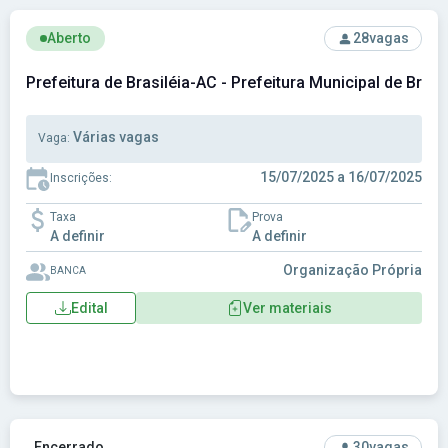
Ver concurso: Prefeitura de Brasiléia-AC - Prefeitura Munici
Aberto
28
vagas
Prefeitura de Brasiléia-AC - Prefeitura Municipal de Brasi
Várias vagas
Vaga:
15/07/2025 a 16/07/2025
Inscrições:
Taxa
Prova
A definir
A definir
Organização Própria
BANCA
Edital
Ver materiais
Ver concurso: Prefeitura de Cajazeiras do Piauí - PI - Prefei
Encerrado
30
vagas