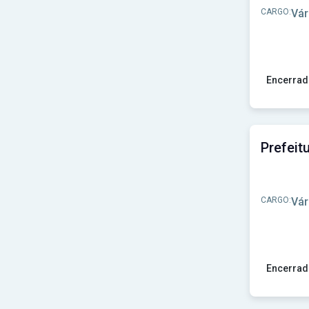
Prefeitura de Floriano-PI
(1)
CARGO:
Vár
Prefeitura de Formosa do Rio Preto-BA
(1)
Prefeitura de Formosa do Sul-SC
(1)
Prefeitura de Formoso do Araguaia-TO
(1)
Prefeitura de Foz do Iguaçu-PR
(1)
Prefeitura de Franco da Rocha - SP
(1)
Encerrad
Prefeitura de Gabriel Monteiro-SP
(1)
Prefeitura de Galiléia-MG
(1)
Ver concu
Prefeitura de Gaspar-SC
(1)
Prefeitura de Gentio do Ouro-BA
(1)
Prefeitura de Guadalupe - PI
(1)
Prefeitura de Guarujá do Sul-SC
(1)
Prefeitura de Guia Lopes da Laguna-MS
(1)
Prefeitura de Herval D'Oeste-SC
(1)
CARGO:
Vár
Prefeitura de Ibaté-SP
(1)
Prefeitura de Icó-CE
(1)
Prefeitura de Indaiabira-MG
(1)
Prefeitura de Indaiatuba - SP
(1)
Prefeitura de Ipaumirim-CE
(1)
Encerrad
Prefeitura de Iperó-SP
(1)
Prefeitura de Ipu-CE
(1)
Ver concur
Prefeitura de Ipuã-SP
(1)