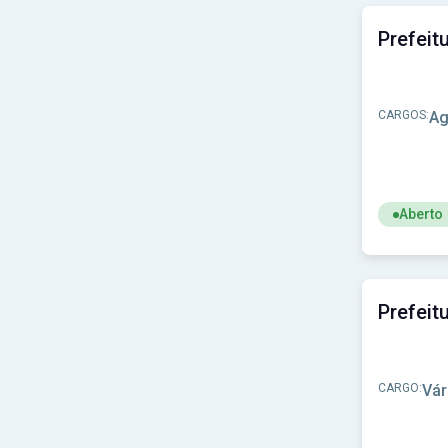
Prefeitura de Itaberá - SP
(1)
Prefeitura de Itabirinha - MG
(1)
Prefeitura de Itaipava do Grajaú-MA
(1)
Prefeitura de Itapeva-MG
(1)
Prefeitura de Itapiranga - SC
(2)
CARGOS:
Ag
Prefeitura de Itariri-SP
(1)
Prefeitura de Itatuba-PB
(1)
Prefeitura de Itaí-SP
(1)
Prefeitura de Itumirim-MG
(1)
Prefeitura de Ituporanga-SC
(1)
Aberto
Prefeitura de Ivoti - RS
(1)
Prefeitura de Jacareí - SP
(1)
Ver concur
Prefeitura de Jardinópolis-SP
(1)
Prefeitura de Jarinu-SP
(1)
Prefeitura de Jenipapo de Minas-MG
(1)
Prefeitura de Ji-Paraná - RO
(1)
Prefeitura de Joaçaba-SC
(1)
Prefeitura de João Alfredo - PE
(1)
CARGO:
Vár
Prefeitura de João Ramalho-SP
(1)
Prefeitura de Junqueirópolis-SP
(1)
Prefeitura de Jupiá-SC
(1)