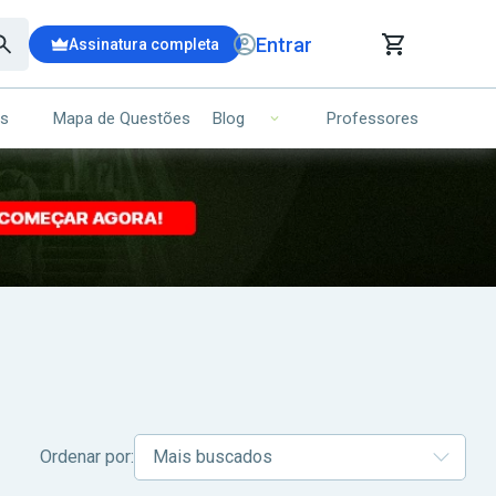
Entrar
Assinatura completa
is
Mapa de Questões
Professores
Blog
RRINHO DE COMPRAS
NS (00)
Ops!
Seu carrinho ainda está vazio.
Voltar para a loja
Ordenar por: