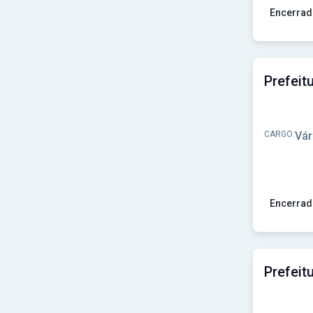
Prefeitura de Cruzeiro do Sul-RS
(1)
Encerrad
Prefeitura de Cândido Godói-RS
(1)
Prefeitura de Datas-MG
(1)
Ver concur
Prefeitura de Delfinópolis-MG
(1)
Prefeitura de Diamante do Norte-PR
(1)
Prefeitura de Dionísio - MG
(1)
Prefeitura de Divinésia - MG
(1)
Prefeitura de Dois Córregos-SP
(1)
Prefeitura de Douradina-PR
(1)
CARGO:
Vár
Prefeitura de Duque de Caxias-RJ
(1)
Prefeitura de Durandé-MG
(1)
Prefeitura de Elias Fausto-SP
(1)
Prefeitura de Erebango-RS
(1)
Prefeitura de Erval Grande - RS
(1)
Encerrad
Prefeitura de Estrela Dalva-MG
(1)
Prefeitura de Eugenópolis-MG
(1)
Ver concu
Prefeitura de Exu-PE
(1)
Prefeitura de Fagundes Varela-RS
(1)
Prefeitura de Farias Brito - CE
(1)
Prefeitura de Feliz Natal-MT
(1)
Prefeitura de Floresta-PR
(1)