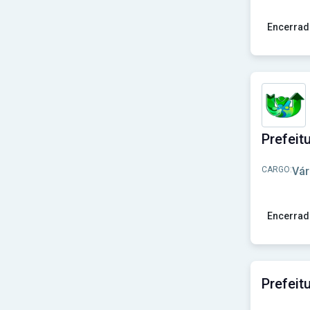
Prefeitura de Lacerdópolis-SC
(1)
Prefeitura de Lajedinho-BA
(1)
Encerrad
Prefeitura de Lambari D'Oeste - MT
(1)
Prefeitura de Laranja da Terra-ES
(1)
Ver concu
Prefeitura de Lençóis Paulista - SP
(1)
Prefeitura de Lima Campos-MA
(1)
Prefeitura de Limoeiro-PE
(1)
Prefeitura de Lindoeste-PR
(1)
Prefeitura de Lindóia do Sul-SC
(1)
Prefeitura de Major Vieira-SC
(1)
Prefeitura de Maracaí-SP
(1)
Prefeitura de Maricá-RJ
(1)
CARGO:
Vár
Prefeitura de Mariópolis-PR
(1)
Prefeitura de Marliéria - MG
(1)
Prefeitura de Matupá-MT
(1)
Encerrad
Prefeitura de Mercedes-PR
(1)
Prefeitura de Mineiros do Tietê-SP
(1)
Ver concu
Prefeitura de Monteiro-PB
(1)
Prefeitura de Morrinhos-CE
(1)
Prefeitura de Morros - MA
(1)
Prefeitura de Mãe D’Água-PB
(1)