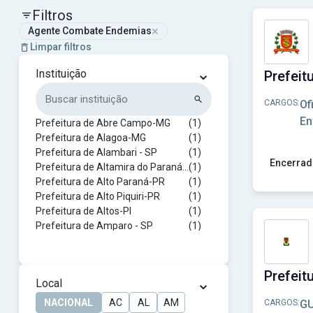
Filtros
×
Agente Combate Endemias
Limpar filtros
⌄
Instituição
CARGOS:
Of
En
Prefeitura de Abre Campo-MG
(1)
Prefeitura de Alagoa-MG
(1)
Prefeitura de Alambari - SP
(1)
Encerrad
Prefeitura de Altamira do Paraná-PR
(1)
Prefeitura de Alto Paraná-PR
(1)
Ver concur
Prefeitura de Alto Piquiri-PR
(1)
Prefeitura de Altos-PI
(1)
Prefeitura de Amparo - SP
(1)
Prefeitura de Anajás-PA
(1)
Prefeitura de Angelina-SC
(1)
Prefeitura de Apiacás-MT
(1)
⌄
Local
Prefeitura de Araputanga - MT
(1)
Prefeitura de Araruna-PR
(1)
NACIONAL
AC
AL
AM
CARGOS:
GU