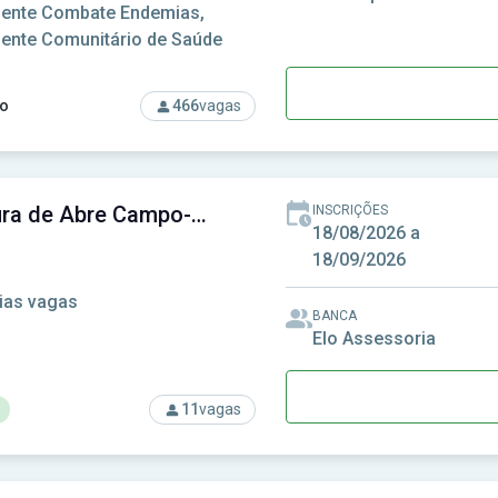
ente Combate Endemias,
ente Comunitário de Saúde
o
466
vagas
rso: Prefeitura de Duque de Caxias-RJ - Prefeitura Municipal d
Prefeitura de Abre Campo-MG - Prefeitura Municipal de Abre Campo-MG
INSCRIÇÕES
18/08/2026 a
18/09/2026
ias vagas
BANCA
Elo Assessoria
11
vagas
rso: Prefeitura de Abre Campo-MG - Prefeitura Municipal de A