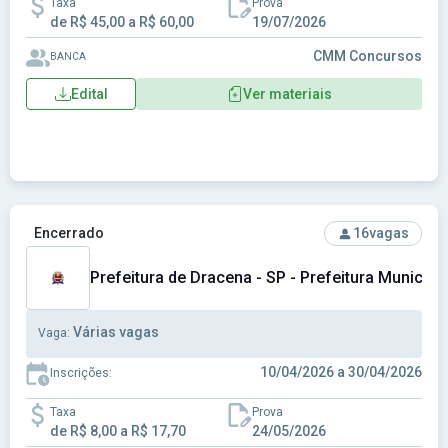
Taxa
Prova
de R$ 45,00 a R$ 60,00
19/07/2026
CMM Concursos
BANCA
Edital
Ver materiais
Ver concurso: Prefeitura de Dracena - SP - Prefeitura Munic
Encerrado
16
vagas
Prefeitura de Dracena - SP - Prefeitura Municipa
Várias vagas
Vaga:
10/04/2026 a 30/04/2026
Inscrições:
Taxa
Prova
de R$ 8,00 a R$ 17,70
24/05/2026