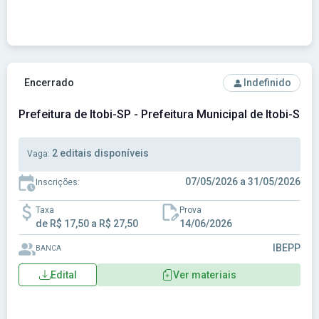
Ver concurso: Prefeitura de Itobi-SP - Prefeitura Municipal 
Encerrado
Indefinido
Prefeitura de Itobi-SP - Prefeitura Municipal de Itobi-SP
2 editais disponíveis
Vaga:
07/05/2026 a 31/05/2026
Inscrições:
Taxa
Prova
de R$ 17,50 a R$ 27,50
14/06/2026
IBEPP
BANCA
Edital
Ver materiais