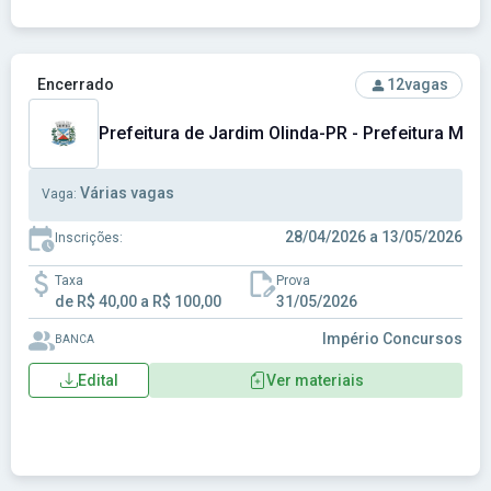
Ver concurso: Prefeitura de Jardim Olinda-PR - Prefeitura M
Encerrado
12
vagas
Prefeitura de Jardim Olinda-PR - Prefeitura Muni
Várias vagas
Vaga:
28/04/2026 a 13/05/2026
Inscrições:
Taxa
Prova
de R$ 40,00 a R$ 100,00
31/05/2026
Império Concursos
BANCA
Edital
Ver materiais