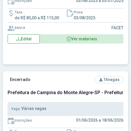
03/06/2025 a 03/07/2025
Inscrições:
Taxa
Prova
de R$ 85,00 a R$ 115,00
03/08/2025
FACET
BANCA
Edital
Ver materiais
Ver concurso: Prefeitura de Campina do Monte Alegre-SP - 
Encerrado
16
vagas
Prefeitura de Campina do Monte Alegre-SP - Prefeitura 
Várias vagas
Vaga:
01/06/2026 a 18/06/2026
Inscrições: