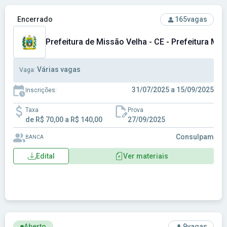
Ver concurso: Prefeitura de Missão Velha - CE - Prefeitura 
Encerrado
165
vagas
Prefeitura de Missão Velha - CE - Prefeitura Mun
Várias vagas
Vaga:
31/07/2025 a 15/09/2025
Inscrições:
Taxa
Prova
de R$ 70,00 a R$ 140,00
27/09/2025
Consulpam
BANCA
Edital
Ver materiais
Ver concurso: Prefeitura de Platina-SP - Prefeitura Municipa
Aberto
9
vagas