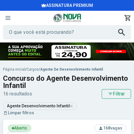
ASSINATURA PREMIUM
Página inicial
/
Cargos
/
Agente De Desenvolvimento Infantil
Concurso do Agente Desenvolvimento
Infantil
16 resultados
Filtrar
×
Agente Desenvolvimento Infantil
Limpar filtros
Ver concurso: Prefeitura de Limeira - SP - Prefeitura Munici
Aberto
168
vagas