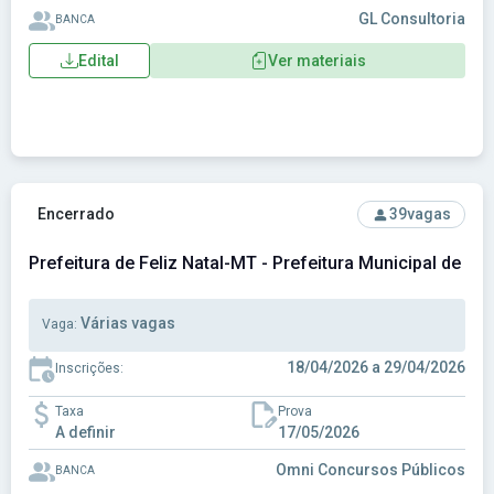
GL Consultoria
BANCA
Edital
Ver materiais
Ver concurso: Prefeitura de Feliz Natal-MT - Prefeitura Muni
Encerrado
39
vagas
Prefeitura de Feliz Natal-MT - Prefeitura Municipal de Fe
Várias vagas
Vaga:
18/04/2026 a 29/04/2026
Inscrições:
Taxa
Prova
A definir
17/05/2026
Omni Concursos Públicos
BANCA