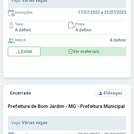
Várias vagas
Vaga:
17/07/2025 a 23/07/2025
Inscrições:
Taxa
Prova
A definir
A definir
A definir
BANCA
Edital
Ver materiais
Ver concurso: Prefeitura de Bom Jardim - MG - Prefeitura 
Encerrado
454
vagas
Prefeitura de Bom Jardim - MG - Prefeitura Municipal d
Várias vagas
Vaga: