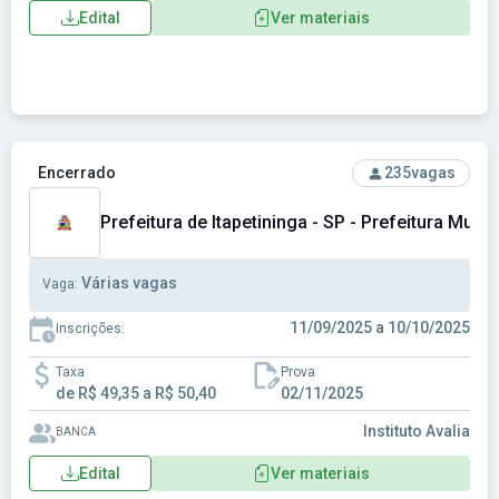
Edital
Ver materiais
Ver concurso: Prefeitura de Itapetininga - SP - Prefeitura Mu
Encerrado
235
vagas
Prefeitura de Itapetininga - SP - Prefeitura Munic
Várias vagas
Vaga:
11/09/2025 a 10/10/2025
Inscrições:
Taxa
Prova
de R$ 49,35 a R$ 50,40
02/11/2025
Instituto Avalia
BANCA
Edital
Ver materiais