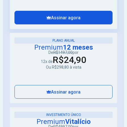
Assinar agora
PLANO ANUAL
Premium
12 meses
De
R$1497,00
por
R$24,90
12x de
Ou R$298,80 à vista
Assinar agora
INVESTIMENTO ÚNICO
Premium
Vitalício
De
R$4997,00
por