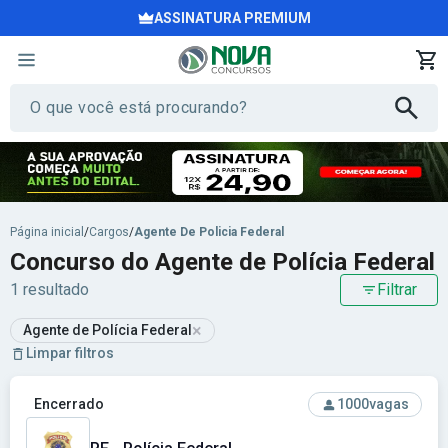
ASSINATURA PREMIUM
Página inicial
/
Cargos
/
Agente De Policia Federal
Concurso do Agente de Polícia Federal
1 resultado
Filtrar
×
Agente de Polícia Federal
Limpar filtros
Ver concurso: PF - Polícia Federal
Encerrado
1000
vagas