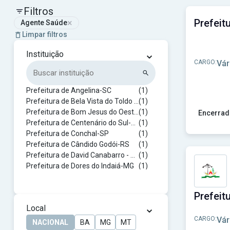
Filtros
×
Agente Saúde
Limpar filtros
⌄
Instituição
CARGO:
Vár
Prefeitura de Angelina-SC
(1)
Prefeitura de Bela Vista do Toldo - SC
(1)
Prefeitura de Bom Jesus do Oeste-SC
(1)
Encerrad
Prefeitura de Centenário do Sul-PR
(1)
Ver concu
Prefeitura de Conchal-SP
(1)
Prefeitura de Cândido Godói-RS
(1)
Prefeitura de David Canabarro - RS
(1)
Prefeitura de Dores do Indaiá-MG
(1)
Prefeitura de Elias Fausto-SP
(1)
Prefeitura de Embu das Artes-SP
(1)
Prefeitura de Formosa do Rio Preto-BA
(1)
⌄
Local
Prefeitura de Franca-SP
(2)
CARGO:
Vár
Prefeitura de Franco da Rocha - SP
(1)
NACIONAL
BA
MG
MT