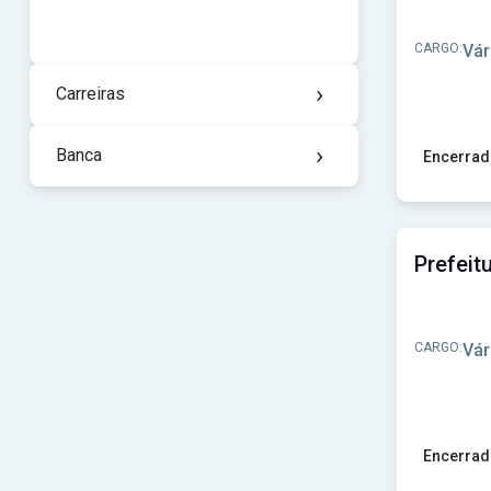
CARGO:
Vár
›
Carreiras
›
Banca
Encerrad
Ver concu
CARGO:
Vár
Encerrad