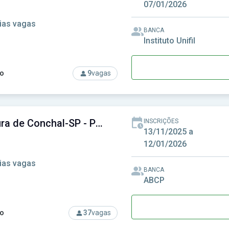
07/01/2026
ias vagas
BANCA
Instituto Unifil
o
9
vagas
rso: Prefeitura de Centenário do Sul-PR - Prefeitura Municipal 
Prefeitura de Conchal-SP - Prefeitura Municipal de Conchal-SP
INSCRIÇÕES
13/11/2025 a
12/01/2026
ias vagas
BANCA
ABCP
o
37
vagas