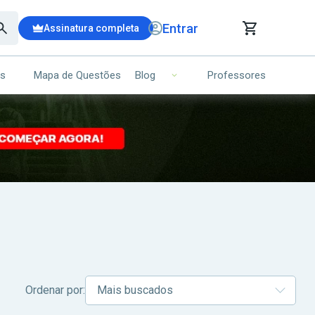
Entrar
Assinatura completa
is
Mapa de Questões
Professores
Blog
RRINHO DE COMPRAS
NS (00)
Ops!
Seu carrinho ainda está vazio.
Voltar para a loja
Ordenar por: