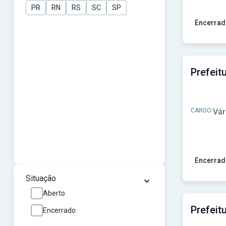
Prefeitura de Goianinha-RN
(1)
PR
RN
RS
SC
SP
Prefeitura de Guatambú-SC
(1)
Prefeitura de Itabirinha - MG
(1)
Encerrad
Prefeitura de Lençóis Paulista - SP
(1)
Ver concur
Prefeitura de Mogi Mirim-SP
(1)
Prefeitura de Nova Olímpia-PR
(1)
Prefeitura de Palma Sola - SC
(1)
Prefeitura de Porto dos Gaúchos-MT
(1)
Prefeitura de Prado Ferreira-PR
(1)
Prefeitura de Presidente Nereu-SC
(1)
Prefeitura de Quilombo-SC
(1)
CARGO:
Vár
Prefeitura de São Miguel da Boa Vista-PR
(1)
Prefeitura de Xambrê-PR
(1)
SES-SC
(1)
Encerrad
⌄
Ver concu
Situação
Aberto
Encerrado