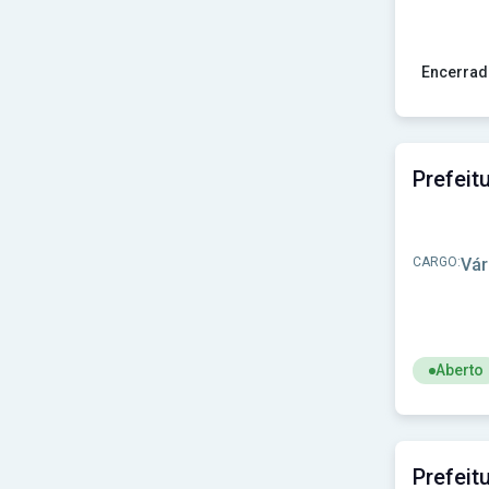
Encerrad
Ver concur
CARGO:
Vár
Aberto
Ver concu