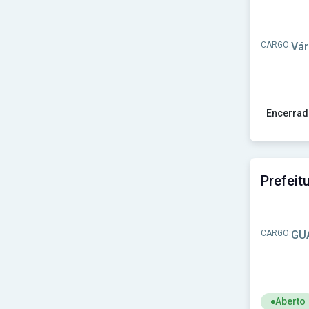
CARGO:
Vár
Encerrad
Ver concur
CARGO:
GU
Aberto