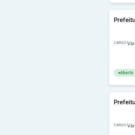
Ver concu
CARGO:
Vár
Aberto
Ver concu
CARGO:
Vár