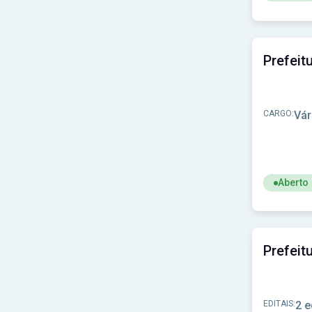
Ver concu
CARGO:
Vár
Aberto
Ver concu
EDITAIS:
2 e