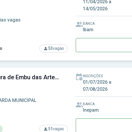
11/04/2026 a
14/05/2026
ias vagas
BANCA
Ibam
o
53
vagas
so: Prefeitura de Elias Fausto-SP - Prefeitura Municipal de Eli
Prefeitura de Embu das Artes-SP - Prefeitura Municipal de Embu das Artes-SP
INSCRIÇÕES
01/07/2026 a
07/08/2026
ARDA MUNICIPAL
BANCA
Inepam
51
vagas