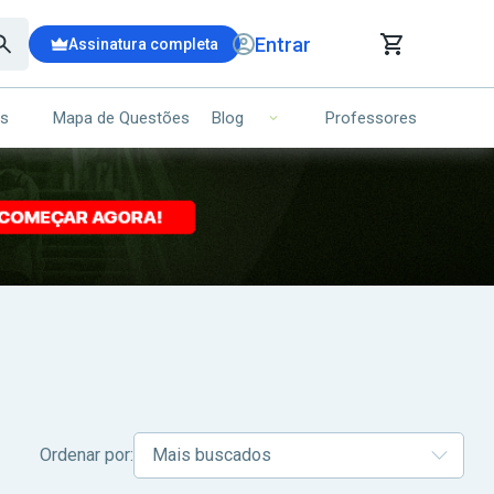
Entrar
Assinatura completa
is
Mapa de Questões
Professores
Blog
RRINHO DE COMPRAS
NS (00)
Ops!
Seu carrinho ainda está vazio.
Voltar para a loja
Ordenar por: