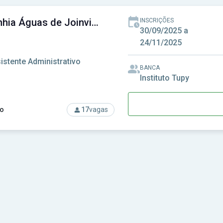
Companhia Águas de Joinville - SC
INSCRIÇÕES
30/09/2025 a
24/11/2025
istente Administrativo
BANCA
Instituto Tupy
o
17
vagas
rso: Companhia Águas de Joinville - SC