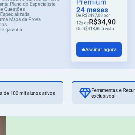
Premium
enta Plano do Especialista
24 meses
e Questões
 Especializada
De
R$2497,00
por
orma Mapa da Prova
R$34,90
12x de
dos
Ou R$418,80 à vista
de garantia
Assinar agora
Ferramentas e Recu
s de 100 mil alunos ativos
exclusivos!