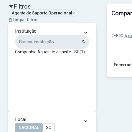
Filtros
×
Agente de Suporte Operacional
Limpar filtros
⌄
Instituição
CARGO:
Ass
Companhia Águas de Joinville - SC
(1)
Encerrad
Ver concu
⌄
Local
NACIONAL
SC