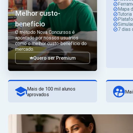
Ferram
Mapa d
Melhor custo-
Tutoria
Plataf
benefício
Simula
7 dias 
O método Nova Concursos é
apontado por nossos usuários
como o melhor custo-benefício do
mercado.
Quero ser Premium
Mais de 100 mil alunos
Mai
aprovados