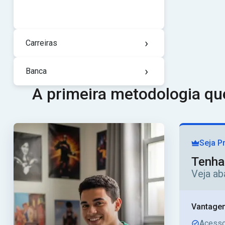
›
Carreiras
›
Banca
A primeira metodologia q
Seja P
Tenha
Veja ab
Vantagen
Acesso