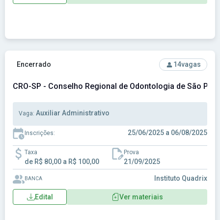
Ver concurso: CRO-SP - Conselho Regional de Odontologia 
Encerrado
14
vagas
CRO-SP - Conselho Regional de Odontologia de São Pau
Auxiliar Administrativo
Vaga:
25/06/2025 a 06/08/2025
Inscrições:
Taxa
Prova
de R$ 80,00 a R$ 100,00
21/09/2025
Instituto Quadrix
BANCA
Edital
Ver materiais