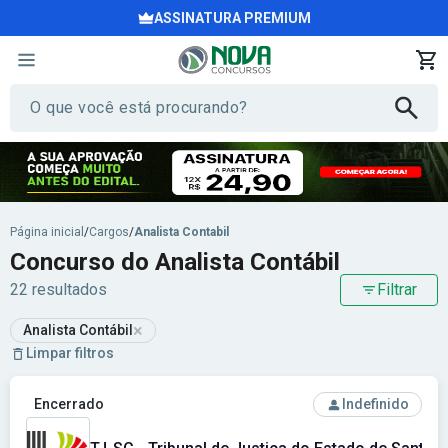
ASSINATURA PREMIUM
Página inicial
/
Cargos
/
Analista Contabil
Concurso do Analista Contábil
22 resultados
Filtrar
×
Analista Contábil
Limpar filtros
Ver concurso: TJ-SC - Tribunal de Justiça do Estado de Santa
Encerrado
Indefinido