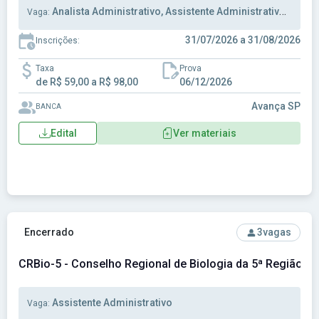
Analista Administrativo, Assistente Administrativo, Auxiliar Administrativo
Vaga:
31/07/2026 a 31/08/2026
Inscrições:
Taxa
Prova
de R$ 59,00 a R$ 98,00
06/12/2026
Avança SP
BANCA
Edital
Ver materiais
Ver concurso: CRBio-5 - Conselho Regional de Biologia da 5
Encerrado
3
vagas
CRBio-5 - Conselho Regional de Biologia da 5ª Região
Assistente Administrativo
Vaga: