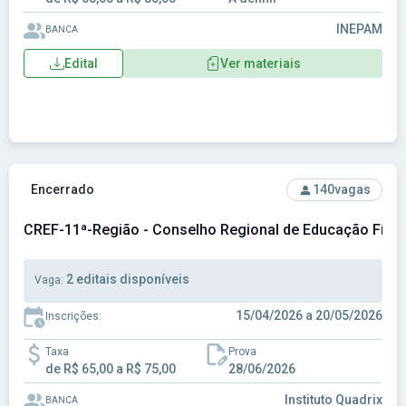
INEPAM
BANCA
Edital
Ver materiais
Ver concurso: CREF-11ª-Região - Conselho Regional de Edu
Encerrado
140
vagas
CREF-11ª-Região - Conselho Regional de Educação Físic
2 editais disponíveis
Vaga:
15/04/2026 a 20/05/2026
Inscrições:
Taxa
Prova
de R$ 65,00 a R$ 75,00
28/06/2026
Instituto Quadrix
BANCA