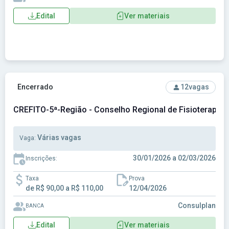
Edital
Ver materiais
Ver concurso: CREFITO-5ª-Região - Conselho Regional de Fi
Encerrado
12
vagas
CREFITO-5ª-Região - Conselho Regional de Fisioterapia 
Várias vagas
Vaga:
30/01/2026 a 02/03/2026
Inscrições:
Taxa
Prova
de R$ 90,00 a R$ 110,00
12/04/2026
Consulplan
BANCA
Edital
Ver materiais