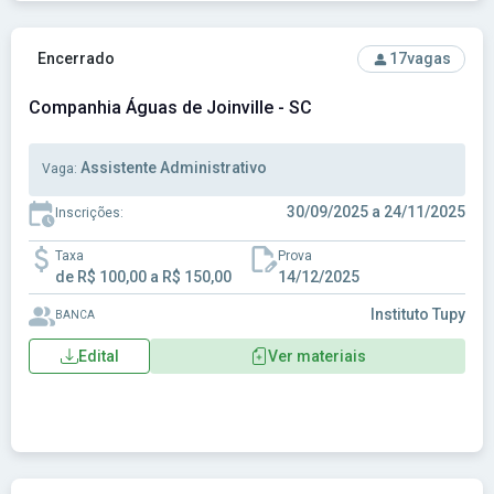
Ver concurso: Companhia Águas de Joinville - SC
Encerrado
17
vagas
Companhia Águas de Joinville - SC
Assistente Administrativo
Vaga:
30/09/2025 a 24/11/2025
Inscrições:
Taxa
Prova
de R$ 100,00 a R$ 150,00
14/12/2025
Instituto Tupy
BANCA
Edital
Ver materiais