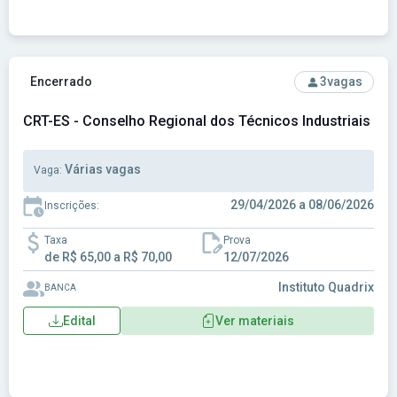
Ver concurso: CRT-ES - Conselho Regional dos Técnicos Indus
Encerrado
3
vagas
CRT-ES - Conselho Regional dos Técnicos Industriais do 
Várias vagas
Vaga:
29/04/2026 a 08/06/2026
Inscrições:
Taxa
Prova
de R$ 65,00 a R$ 70,00
12/07/2026
Instituto Quadrix
BANCA
Edital
Ver materiais