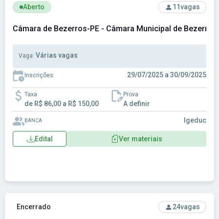
Ver concurso: Câmara de Bezerros-PE - Câmara Municipal 
Aberto
11
vagas
Câmara de Bezerros-PE - Câmara Municipal de Bezerros
Várias vagas
Vaga:
29/07/2025 a 30/09/2025
Inscrições:
Taxa
Prova
de R$ 86,00 a R$ 150,00
A definir
Igeduc
BANCA
Edital
Ver materiais
Ver concurso: Câmara de Curvelo-MG - Câmara Municipal de
Encerrado
24
vagas