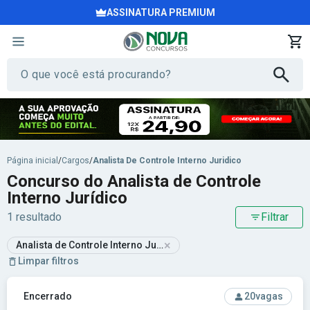
ASSINATURA PREMIUM
Página inicial
/
Cargos
/
Analista De Controle Interno Juridico
Concurso do Analista de Controle
Interno Jurídico
1 resultado
Filtrar
×
Analista de Controle Interno Jurídico
Limpar filtros
Ver concurso: Prefeitura de Nova Iguaçu-RJ - Prefeitura Mu
Encerrado
20
vagas