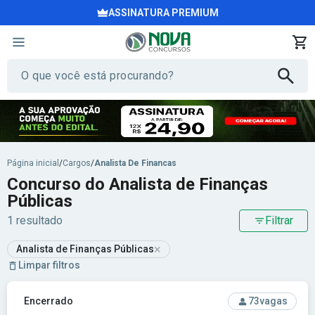
ASSINATURA PREMIUM
Página inicial
/
Cargos
/
Analista De Financas
Concurso do Analista de Finanças
Públicas
1 resultado
Filtrar
×
Analista de Finanças Públicas
Limpar filtros
Ver concurso: SEFAZ-RJ - Secretaria da Fazenda do Estado 
Encerrado
73
vagas