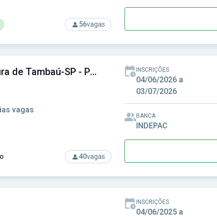
56
vagas
rso: PREVCOM - Fundação de Previdência Complementar do Est
Prefeitura de Tambaú-SP - Prefeitura Municipal de Tambaú-SP
INSCRIÇÕES
04/06/2026 a
03/07/2026
ias vagas
BANCA
INDEPAC
o
40
vagas
rso: Prefeitura de Tambaú-SP - Prefeitura Municipal de Tambaú
INSCRIÇÕES
04/06/2025 a