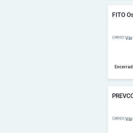
CARGO:
Vár
Encerrad
Ver concu
CARGO:
Vár