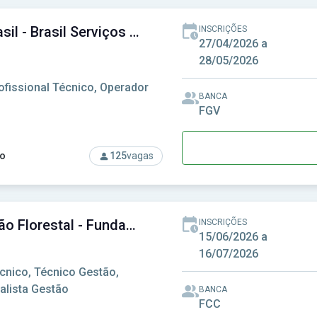
NAV Brasil - Brasil Serviços de Navegação Áerea S/A
INSCRIÇÕES
27/04/2026 a
28/05/2026
ofissional Técnico, Operador
BANCA
FGV
o
125
vagas
rso: NAV Brasil - Brasil Serviços de Navegação Áerea S/A
Fundação Florestal - Fundação para a Conservação e a Produção Florestal do Estado de São Paulo
INSCRIÇÕES
15/06/2026 a
16/07/2026
cnico, Técnico Gestão,
alista Gestão
BANCA
FCC