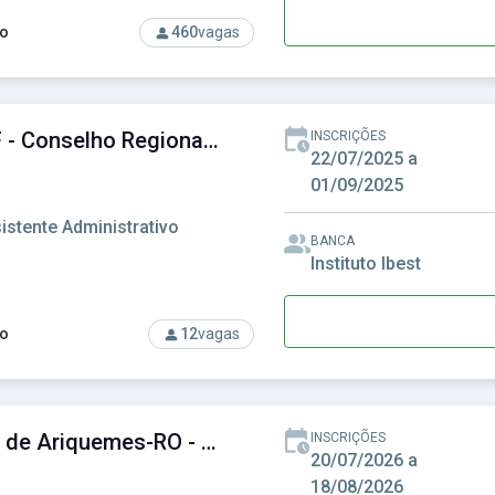
o
460
vagas
rso: CPU-PE - Concurso Público Unificado do Estado do Perna
CRM-DF - Conselho Regional de Medicina do Distrito Federal
INSCRIÇÕES
22/07/2025 a
01/09/2025
istente Administrativo
BANCA
Instituto Ibest
o
12
vagas
rso: CRM-DF - Conselho Regional de Medicina do Distrito Feder
Câmara de Ariquemes-RO - Câmara Municipal de Ariquemes-RO
INSCRIÇÕES
20/07/2026 a
18/08/2026