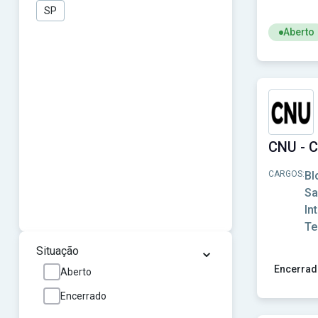
SP
Aberto
Ver concu
CARGOS:
Bl
Sa
In
Te
⌄
Situação
Encerrad
Aberto
Ver concu
Encerrado