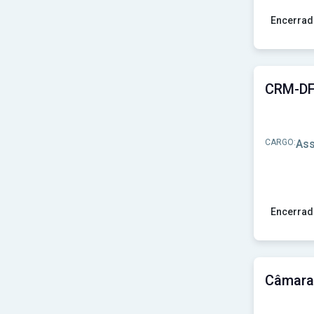
Encerrad
Ver concu
CARGO:
Ass
Encerrad
Ver concu