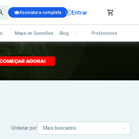
Entrar
Assinatura completa
is
Mapa de Questões
Professores
Blog
RRINHO DE COMPRAS
NS (00)
Ops!
Seu carrinho ainda está vazio.
Voltar para a loja
Ordenar por: