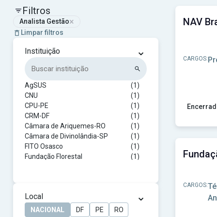
Filtros
×
Analista Gestão
Limpar filtros
⌄
Instituição
CARGOS:
Pr
AgSUS
(1)
CNU
(1)
CPU-PE
(1)
Encerrad
CRM-DF
(1)
Ver concu
Câmara de Ariquemes-RO
(1)
Câmara de Divinolândia-SP
(1)
FITO Osasco
(1)
Fundação Florestal
(1)
NAV Brasil
(1)
Prefeitura de Tambaú-SP
(1)
CARGOS:
Té
PREVCOM
(1)
⌄
Local
An
TCE-PE
(1)
NACIONAL
DF
PE
RO