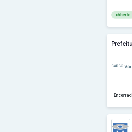
Aberto
Ver concu
CARGO:
Vár
Encerrad
Ver concu