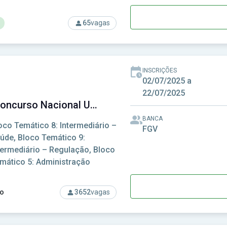
65
vagas
rso: Fundação Florestal - Fundação para a Conservação e a Prod
INSCRIÇÕES
02/07/2025 a
22/07/2025
CNU - Concurso Nacional Unificado
BANCA
oco Temático 8: Intermediário –
FGV
úde, Bloco Temático 9:
termediário – Regulação, Bloco
mático 5: Administração
o
3652
vagas
rso: CNU - Concurso Nacional Unificado