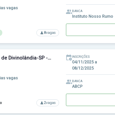
ias vagas
BANCA
Instituto Nosso Rumo
8
vagas
rso: Câmara de Ariquemes-RO - Câmara Municipal de Ariqueme
Câmara de Divinolândia-SP - Câmara Municipal de Divinolândia-SP
INSCRIÇÕES
04/11/2025 a
08/12/2025
ias vagas
BANCA
ABCP
o
2
vagas
rso: Câmara de Divinolândia-SP - Câmara Municipal de Divinolâ