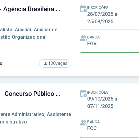
AgSUS - Agência Brasileira de Apoio à Gestão do SUS
INSCRIÇÕES
28/07/2025 a
25/08/2025
alista, Auxiliar, Auxiliar de
stão Organizacional
BANCA
FGV
o
130
vagas
rso: AgSUS - Agência Brasileira de Apoio à Gestão do SUS
CPU-PE - Concurso Público Unificado do Estado do Pernambuco
INSCRIÇÕES
09/10/2025 a
07/11/2025
ente Administrativo, Assistente
ministrativo
BANCA
FCC