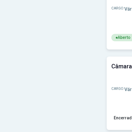
CARGO:
Vár
Aberto
Ver concu
CARGO:
Vár
Encerrad
Ver concu