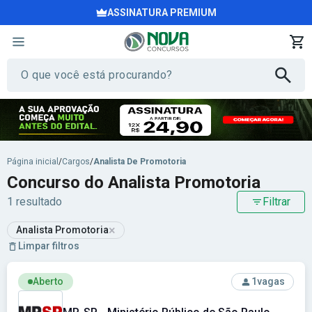
ASSINATURA PREMIUM
Página inicial
/
Cargos
/
Analista De Promotoria
Concurso do Analista Promotoria
1 resultado
Filtrar
×
Analista Promotoria
Limpar filtros
Ver concurso: MP-SP - Ministério Público de São Paulo
Aberto
1
vagas