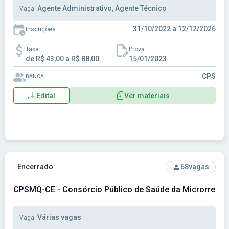
Agente Administrativo, Agente Técnico
Vaga:
31/10/2022 a 12/12/2026
Inscrições:
Taxa
Prova
de R$ 43,00 a R$ 88,00
15/01/2023
CPS
BANCA
Edital
Ver materiais
Ver concurso: CPSMQ-CE - Consórcio Público de Saúde da M
Encerrado
68
vagas
CPSMQ-CE - Consórcio Público de Saúde da Microrregiã
Várias vagas
Vaga: