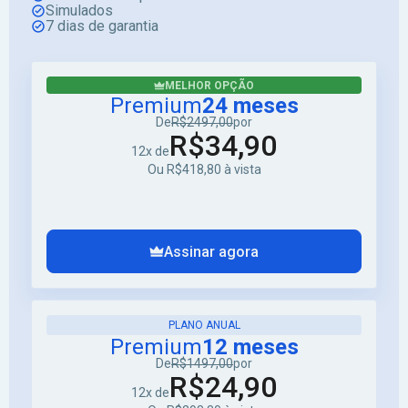
Simulados
7 dias de garantia
MELHOR OPÇÃO
Premium
24 meses
De
R$2497,00
por
R$34,90
12x de
Ou R$418,80 à vista
Assinar agora
PLANO ANUAL
Premium
12 meses
De
R$1497,00
por
R$24,90
12x de