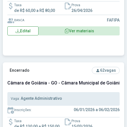
Taxa
Prova
de R$ 60,00 a R$ 80,00
26/04/2026
FAFIPA
BANCA
Edital
Ver materiais
Ver concurso: Câmara de Goiânia - GO - Câmara Municipal de
Encerrado
62
vagas
Câmara de Goiânia - GO - Câmara Municipal de Goiânia -
Agente Administrativo
Vaga:
06/01/2026 a 06/02/2026
Inscrições:
Taxa
Prova
de R$ 130,00 a R$ 150,00
15/03/2026