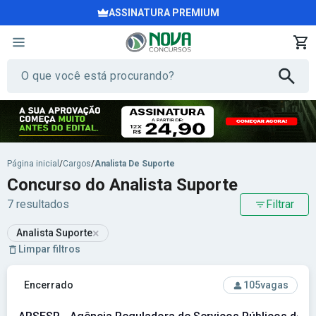
ASSINATURA PREMIUM
Página inicial
/
Cargos
/
Analista De Suporte
Concurso do Analista Suporte
7 resultados
Filtrar
×
Analista Suporte
Limpar filtros
Ver concurso: ARSESP - Agência Reguladora de Serviços Pú
Encerrado
105
vagas