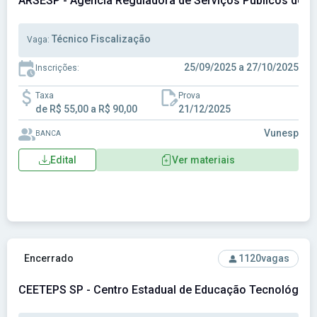
ARSESP - Agência Reguladora de Serviços Públicos de S
Técnico Fiscalização
Vaga:
25/09/2025 a 27/10/2025
Inscrições:
Taxa
Prova
de R$ 55,00 a R$ 90,00
21/12/2025
Vunesp
BANCA
Edital
Ver materiais
Ver concurso: CEETEPS SP - Centro Estadual de Educação T
Encerrado
1120
vagas
CEETEPS SP - Centro Estadual de Educação Tecnológica