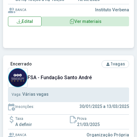
Instituto Verbena
BANCA
Edital
Ver materiais
Ver concurso: FSA - Fundação Santo André
Encerrado
1
vagas
FSA - Fundação Santo André
Várias vagas
Vaga:
30/01/2025 a 13/03/2025
Inscrições:
Taxa
Prova
A definir
21/03/2025
Organização Própria
BANCA