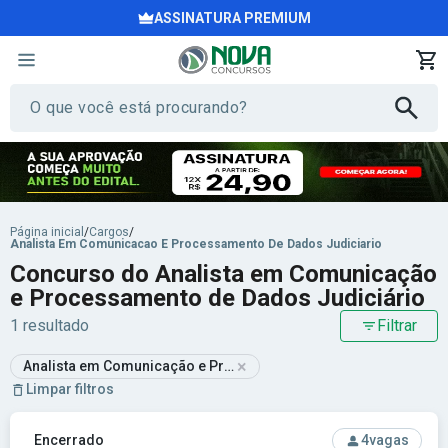
ASSINATURA PREMIUM
Página inicial
/
Cargos
/
Analista Em Comunicacao E Processamento De Dados Judiciario
Concurso do Analista em Comunicação
e Processamento de Dados Judiciário
1 resultado
Filtrar
×
Analista em Comunicação e Processamento de Dados Judiciári
Limpar filtros
Ver concurso: TJM-SP - Tribunal de Justiça Militar do Estad
Encerrado
4
vagas