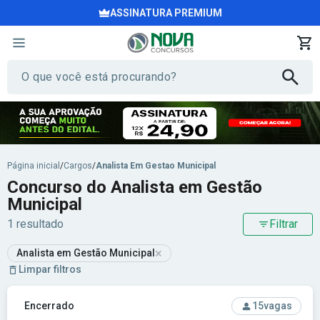
ASSINATURA PREMIUM
Página inicial
/
Cargos
/
Analista Em Gestao Municipal
Concurso do Analista em Gestão
Municipal
1 resultado
Filtrar
×
Analista em Gestão Municipal
Limpar filtros
Ver concurso: Prefeitura de São José dos Campos - SP - P
Encerrado
15
vagas