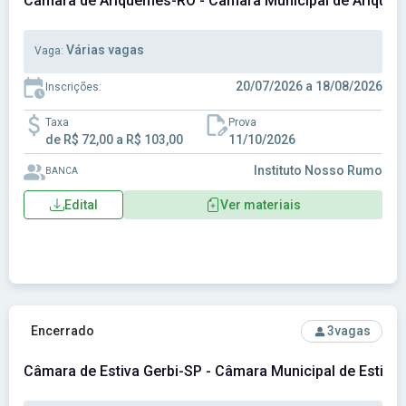
Câmara de Ariquemes-RO - Câmara Municipal de Arique
Várias vagas
Vaga:
20/07/2026 a 18/08/2026
Inscrições:
Taxa
Prova
de R$ 72,00 a R$ 103,00
11/10/2026
Instituto Nosso Rumo
BANCA
Edital
Ver materiais
Ver concurso: Câmara de Estiva Gerbi-SP - Câmara Municipa
Encerrado
3
vagas
Câmara de Estiva Gerbi-SP - Câmara Municipal de Estiva 