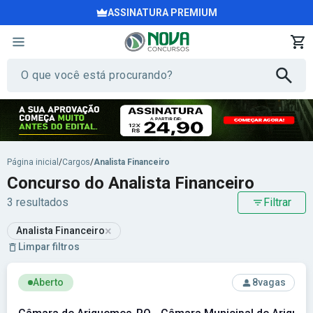
ASSINATURA PREMIUM
Página inicial
/
Cargos
/
Analista Financeiro
Concurso do Analista Financeiro
3 resultados
Filtrar
×
Analista Financeiro
Limpar filtros
Ver concurso: Câmara de Ariquemes-RO - Câmara Municipal
Aberto
8
vagas