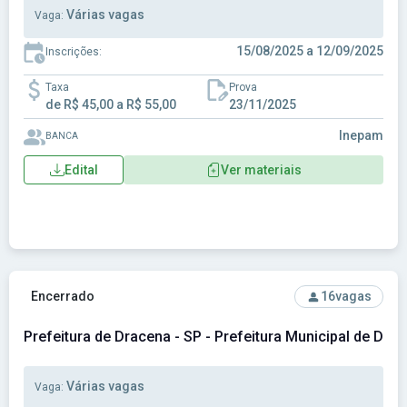
Várias vagas
Vaga:
15/08/2025 a 12/09/2025
Inscrições:
Taxa
Prova
de R$ 45,00 a R$ 55,00
23/11/2025
Inepam
BANCA
Edital
Ver materiais
Ver concurso: Prefeitura de Dracena - SP - Prefeitura Munic
Encerrado
16
vagas
Prefeitura de Dracena - SP - Prefeitura Municipal de Drac
Várias vagas
Vaga: