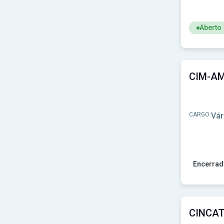
Aberto
Ver concu
CARGO:
Vár
Encerrad
Ver concu