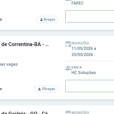
FAPEC
o
4
vagas
rso: Câmara de Cassilândia-MS - Câmara Municipal de Cassilân
Câmara de Correntina-BA - Câmara Municipal de Correntina-BA
INSCRIÇÕES
11/05/2026 a
25/05/2026
ias vagas
BANCA
HC Soluções
o
10
vagas
rso: Câmara de Correntina-BA - Câmara Municipal de Correntina
Câmara de Goiânia - GO - Câmara Municipal de Goiânia - GO
INSCRIÇÕES