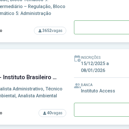
termediário – Regulação, Bloco
mático 5: Administração
o
3652
vagas
rso: CNU - Concurso Nacional Unificado
INSCRIÇÕES
15/12/2025 a
08/01/2026
IBAMA - Instituto Brasileiro do Meio Ambiente e dos Recursos Naturais
BANCA
alista Administrativo, Técnico
Instituto Access
biental, Analista Ambiental
o
40
vagas
rso: IBAMA - Instituto Brasileiro do Meio Ambiente e dos Recur