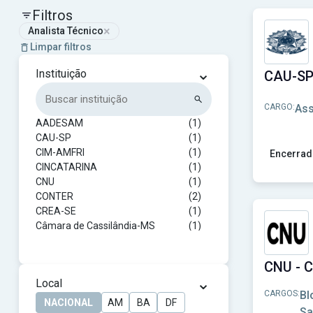
Filtros
×
Analista Técnico
Limpar filtros
⌄
Instituição
CARGO:
Ass
AADESAM
(1)
CAU-SP
(1)
CIM-AMFRI
(1)
Encerrad
CINCATARINA
(1)
Ver concu
CNU
(1)
CONTER
(2)
CREA-SE
(1)
Câmara de Cassilândia-MS
(1)
Câmara de Correntina-BA
(1)
Câmara de Goiânia - GO
(1)
Câmara de Peixoto de Azevedo-MT
(1)
⌄
Local
Câmara de Tasso Fragoso-MA
(1)
CARGOS:
Bl
DPE-BA
(1)
NACIONAL
AM
BA
DF
Sa