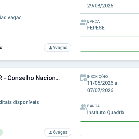
29/08/2025
ias vagas
BANCA
FEPESE
o
9
vagas
rso: CINCATARINA - Consórcio Interfederativo Santa Catarina
CONTER - Conselho Nacional de Técnicos em Radiologia
INSCRIÇÕES
11/05/2026 a
07/07/2026
ditais disponíveis
BANCA
Instituto Quadrix
6
vagas