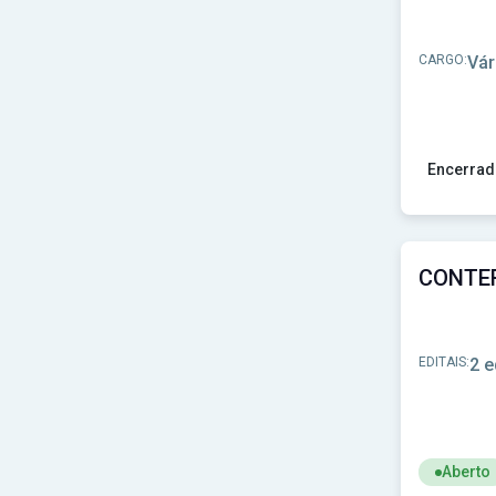
CARGO:
Vár
Encerrad
Ver concu
EDITAIS:
2 e
Aberto