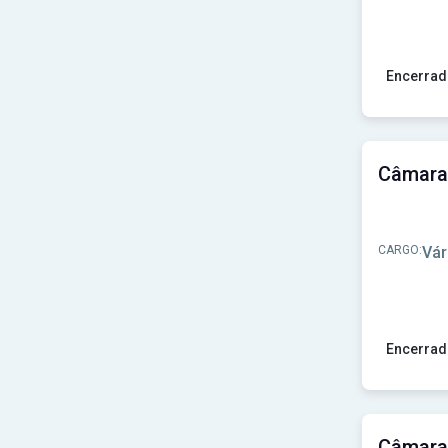
Encerrad
Ver concu
CARGO:
Vár
Encerrad
Ver concu