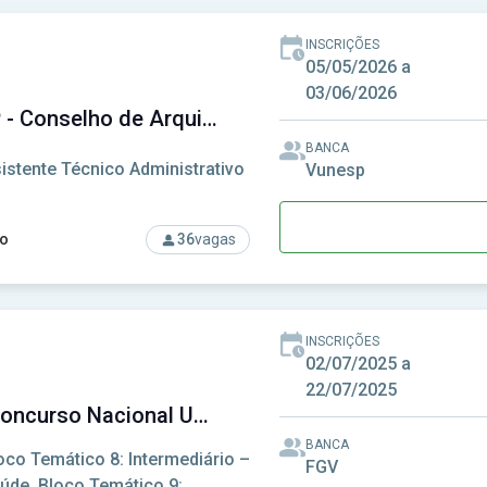
INSCRIÇÕES
05/05/2026 a
03/06/2026
CAU-SP - Conselho de Arquitetura e Urbanismo de São Paulo
BANCA
istente Técnico Administrativo
Vunesp
o
36
vagas
rso: CAU-SP - Conselho de Arquitetura e Urbanismo de São Pau
INSCRIÇÕES
02/07/2025 a
22/07/2025
CNU - Concurso Nacional Unificado
BANCA
oco Temático 8: Intermediário –
FGV
úde, Bloco Temático 9: