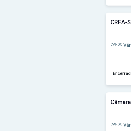
Ver concu
CARGO:
Vár
Encerrad
Ver concu
CARGO:
Vár