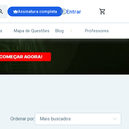
Entrar
Assinatura completa
is
Mapa de Questões
Professores
Blog
RRINHO DE COMPRAS
NS (00)
Ops!
Seu carrinho ainda está vazio.
Voltar para a loja
Ordenar por: