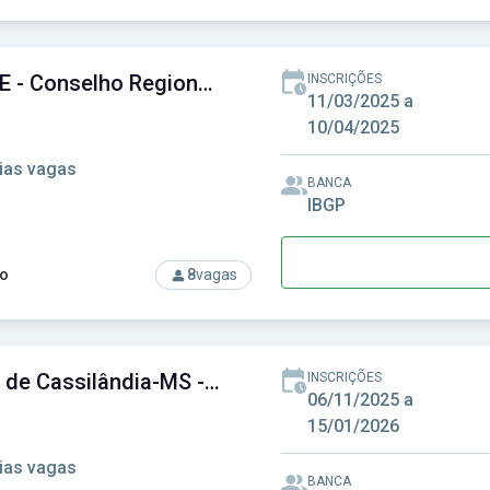
rso: CONTER - Conselho Nacional de Técnicos em Radiologia
CREA-SE - Conselho Regional de Engenharia e Agronomia de Sergipe
INSCRIÇÕES
11/03/2025 a
10/04/2025
ias vagas
BANCA
IBGP
o
8
vagas
rso: CREA-SE - Conselho Regional de Engenharia e Agronomia d
Câmara de Cassilândia-MS - Câmara Municipal de Cassilândia-MS
INSCRIÇÕES
06/11/2025 a
15/01/2026
ias vagas
BANCA