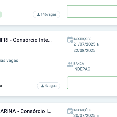
146
vagas
rso: AADESAM - Agência Amazonense de Desenvolvimento Econ
CIM-AMFRI - Consórcio Intermunicipal Multifinalitário da Região da AMFRI
INSCRIÇÕES
21/07/2025 a
22/08/2025
ias vagas
BANCA
INDEPAC
o
4
vagas
rso: CIM-AMFRI - Consórcio Intermunicipal Multifinalitário da R
CINCATARINA - Consórcio Interfederativo Santa Catarina
INSCRIÇÕES
30/07/2025 a