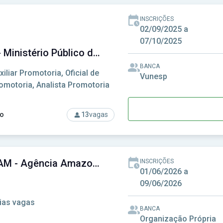
INSCRIÇÕES
02/09/2025 a
07/10/2025
MP-SP - Ministério Público de São Paulo
BANCA
xiliar Promotoria, Oficial de
Vunesp
omotoria, Analista Promotoria
o
13
vagas
rso: MP-SP - Ministério Público de São Paulo
AADESAM - Agência Amazonense de Desenvolvimento Econômico, Social e Ambiental
INSCRIÇÕES
01/06/2026 a
09/06/2026
ias vagas
BANCA
Organização Própria