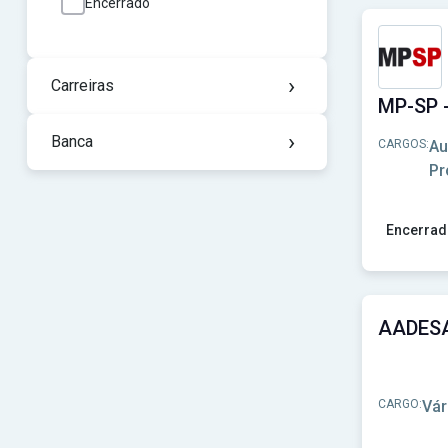
Encerrado
›
Carreiras
›
Banca
CARGOS:
Au
Pr
Encerrad
Ver concu
CARGO:
Vár