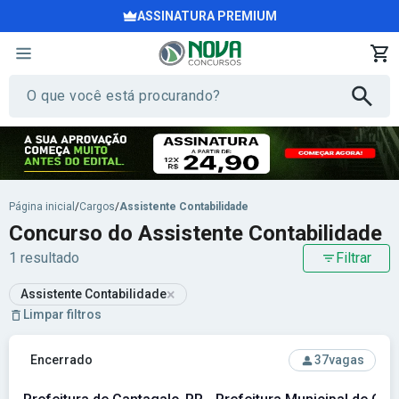
ASSINATURA PREMIUM
Página inicial
/
Cargos
/
Assistente Contabilidade
Concurso do Assistente Contabilidade
1 resultado
Filtrar
×
Assistente Contabilidade
Limpar filtros
Ver concurso: Prefeitura de Cantagalo-PR - Prefeitura Muni
Encerrado
37
vagas