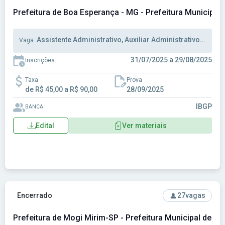
Prefeitura de Boa Esperança - MG - Prefeitura Municipal
Assistente Administrativo, Auxiliar Administrativo, Técnico Enfermagem
Vaga:
31/07/2025 a 29/08/2025
Inscrições:
Taxa
Prova
de R$ 45,00 a R$ 90,00
28/09/2025
IBGP
BANCA
Edital
Ver materiais
Ver concurso: Prefeitura de Mogi Mirim-SP - Prefeitura Mun
Encerrado
27
vagas
Prefeitura de Mogi Mirim-SP - Prefeitura Municipal de M