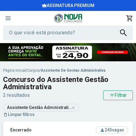
ASSINATURA PREMIUM
Página inicial
/
Cargos
/
Assistente De Gestao Administrativa
Concurso do Assistente Gestão
Administrativa
2 resultados
Filtrar
×
Assistente Gestão Administrativa
Limpar filtros
Ver concurso: Prefeitura de Boa Esperança - MG - Prefeitur
Encerrado
245
vagas