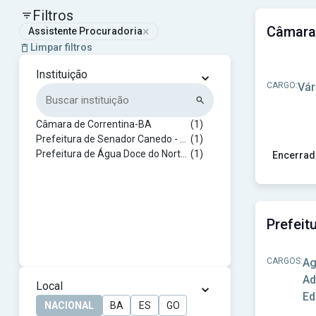
Filtros
×
Assistente Procuradoria
Limpar filtros
⌄
Instituição
CARGO:
Vár
Câmara de Correntina-BA
(1)
Prefeitura de Senador Canedo - GO
(1)
Prefeitura de Água Doce do Norte-ES
(1)
Encerrad
Ver concu
CARGOS:
Ag
Ad
⌄
Local
Ed
NACIONAL
BA
ES
GO