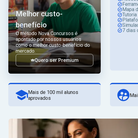
Ferram
Mapa d
Melhor custo-
Tutoria
Plataf
benefício
Simula
7 dias 
O método Nova Concursos é
apontado por nossos usuários
como o melhor custo-benefício do
mercado.
Quero ser Premium
Mais de 100 mil alunos
Mai
aprovados