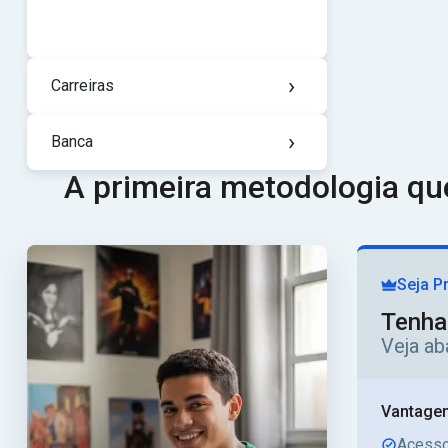
›
Carreiras
›
Banca
A primeira metodologia q
Seja P
Tenha
Veja ab
Vantagen
Acesso