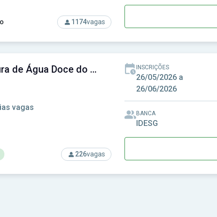
o
1174
vagas
rso: Prefeitura de Senador Canedo - GO - Prefeitura Municipal 
Prefeitura de Água Doce do Norte-ES - Prefeitura Municipal de Água Doce do Norte-ES
INSCRIÇÕES
26/05/2026 a
26/06/2026
ias vagas
BANCA
IDESG
226
vagas
rso: Prefeitura de Água Doce do Norte-ES - Prefeitura Municipa