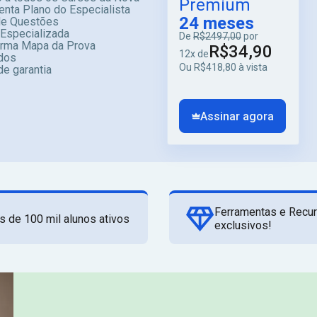
Premium
enta Plano do Especialista
24 meses
e Questões
 Especializada
De
R$2497,00
por
orma Mapa da Prova
R$34,90
12x de
dos
Ou R$418,80 à vista
de garantia
Assinar agora
Ferramentas e Recu
s de 100 mil alunos ativos
exclusivos!