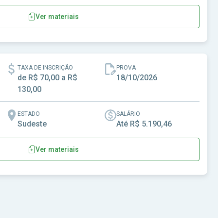
Ver materiais
de Senador Canedo - GO
TAXA DE INSCRIÇÃO
PROVA
de R$ 70,00 a R$
18/10/2026
130,00
ESTADO
SALÁRIO
Sudeste
Até R$ 5.190,46
Ver materiais
l de Água Doce do Norte-ES