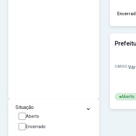
Encerrad
Ver concu
CARGO:
Vár
Aberto
⌄
Ver concu
Situação
Aberto
Encerrado