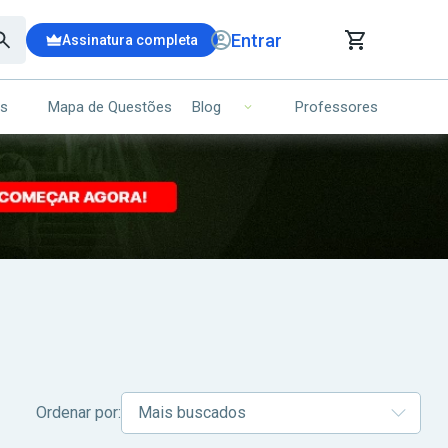
Entrar
Assinatura completa
is
Mapa de Questões
Professores
Blog
RRINHO DE COMPRAS
NS (00)
Ops!
Seu carrinho ainda está vazio.
Voltar para a loja
Ordenar por: