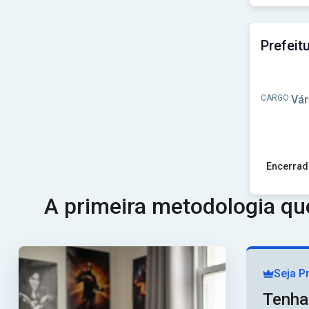
Ver concu
CARGO:
Vár
Encerrad
Ver concu
A primeira metodologia q
Seja P
Tenha