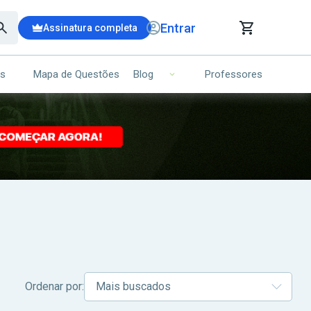
Entrar
Assinatura completa
is
Mapa de Questões
Professores
Blog
RRINHO DE COMPRAS
NS (00)
Ops!
Seu carrinho ainda está vazio.
Voltar para a loja
Ordenar por: