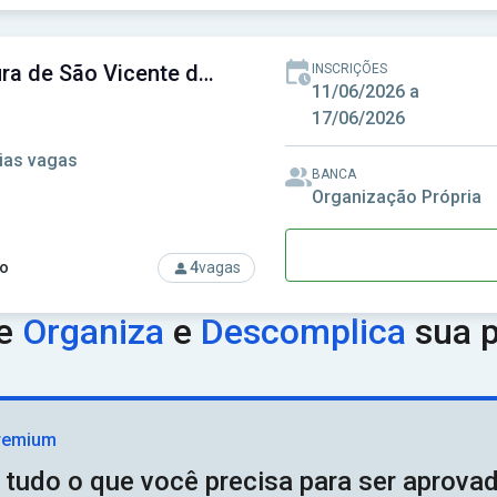
rso: Prefeitura de São Ludgero - SC - Prefeitura Municipal de S
Prefeitura de São Vicente de Minas-MG - Prefeitura Municipal de São Vicente de Minas-MG
INSCRIÇÕES
11/06/2026 a
17/06/2026
ias vagas
BANCA
Organização Própria
o
4
vagas
rso: Prefeitura de São Vicente de Minas-MG - Prefeitura Munic
ue
Organiza
e
Descomplica
sua p
remium
 tudo o que você precisa para ser aprov