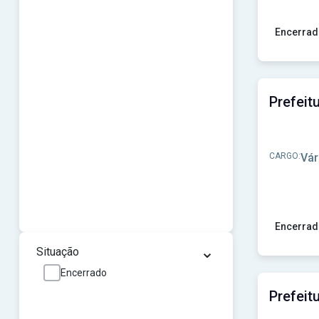
Encerrad
Ver concu
CARGO:
Vár
Encerrad
⌄
Ver concur
Situação
Encerrado