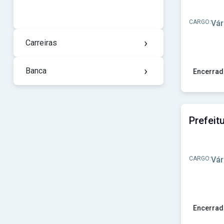
CARGO:
Vár
›
Carreiras
›
Banca
Encerrad
Ver concu
CARGO:
Vár
Encerrad