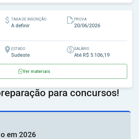
ão Ludgero - SC
TAXA DE INSCRIÇÃO
PROVA
A definir
20/06/2026
ESTADO
SALÁRIO
Sudeste
Até R$ 5.106,19
Ver materiais
ipal de São Vicente de Minas-MG
reparação para concursos!
ado em 2026