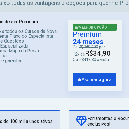
aixo todas as vantagens e opções para quem é Pr
s de ser Premium
MELHOR OPÇÃO
 a todos os Cursos da Nova
Premium
enta Plano do Especialista
24 meses
e Questões
 Especializada
De
R$2497,00
por
orma Mapa da Prova
R$34,90
12x de
dos
Ou R$418,80 à vista
de garantia
Assinar agora
Ferramentas e Recu
s de 100 mil alunos ativos
exclusivos!