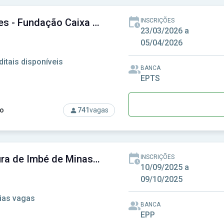
Funcabes - Fundação Caixa Beneficente dos Funcionários da Universidade de Taubaté
INSCRIÇÕES
23/03/2026 a
05/04/2026
ditais disponíveis
BANCA
EPTS
o
741
vagas
rso: Funcabes - Fundação Caixa Beneficente dos Funcionários d
Prefeitura de Imbé de Minas - MG - Prefeitura Municipal de Imbé de Minas - MG
INSCRIÇÕES
10/09/2025 a
09/10/2025
ias vagas
BANCA
EPP