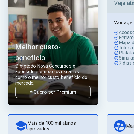
Veja ab
Vantagen
Acesso
Ferram
Mapa d
Melhor custo-
Tutoria
Plataf
benefício
Simula
7 dias 
O método Nova Concursos é
apontado por nossos usuários
como o melhor custo-benefício do
mercado.
Quero ser Premium
Mais de 100 mil alunos
Mai
aprovados