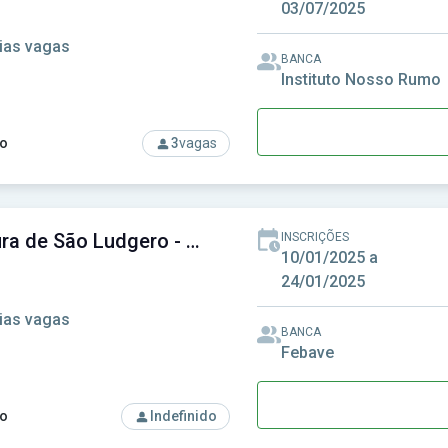
03/07/2025
ias vagas
BANCA
Instituto Nosso Rumo
o
3
vagas
rso: Prefeitura de Porangaba-SP - Prefeitura Municipal de Por
Prefeitura de São Ludgero - SC - Prefeitura Municipal de São Ludgero - SC
INSCRIÇÕES
10/01/2025 a
24/01/2025
ias vagas
BANCA
Febave
o
Indefinido