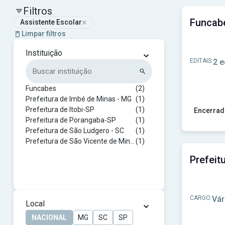
Filtros
×
Assistente Escolar
Limpar filtros
⌄
Instituição
EDITAIS:
2 e
Funcabes
(2)
Prefeitura de Imbé de Minas - MG
(1)
Prefeitura de Itobi-SP
(1)
Encerrad
Prefeitura de Porangaba-SP
(1)
Ver concu
Prefeitura de São Ludgero - SC
(1)
Prefeitura de São Vicente de Minas-MG
(1)
CARGO:
Vár
⌄
Local
NACIONAL
MG
SC
SP