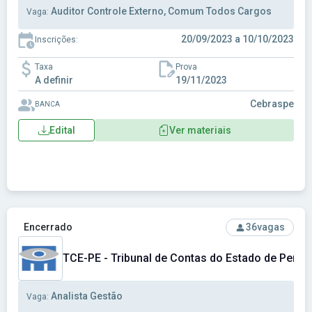
Auditor Controle Externo, Comum Todos Cargos
Vaga:
20/09/2023 a 10/10/2023
Inscrições:
Taxa
Prova
A definir
19/11/2023
Cebraspe
BANCA
Edital
Ver materiais
Ver concurso: TCE-PE - Tribunal de Contas do Estado de P
Encerrado
36
vagas
TCE-PE - Tribunal de Contas do Estado de Pern
Analista Gestão
Vaga: