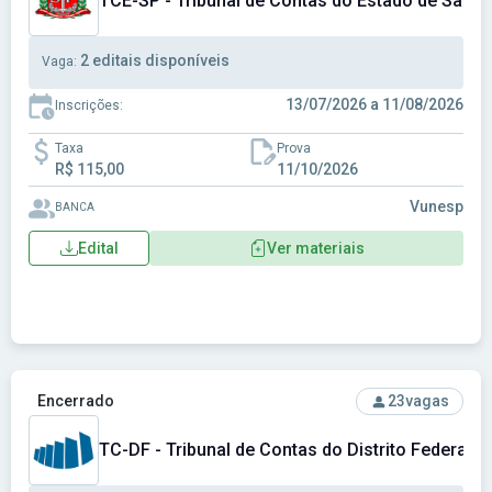
TCE-SP - Tribunal de Contas do Estado de São P
2 editais disponíveis
Vaga:
13/07/2026 a 11/08/2026
Inscrições:
Taxa
Prova
R$ 115,00
11/10/2026
Vunesp
BANCA
Edital
Ver materiais
Ver concurso: TC-DF - Tribunal de Contas do Distrito Federal
Encerrado
23
vagas
TC-DF - Tribunal de Contas do Distrito Federal