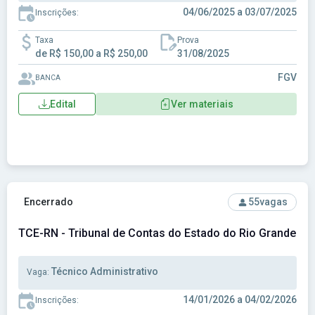
04/06/2025 a 03/07/2025
Inscrições:
Taxa
Prova
de R$ 150,00 a R$ 250,00
31/08/2025
FGV
BANCA
Edital
Ver materiais
Ver concurso: TCE-RN - Tribunal de Contas do Estado do Rio
Encerrado
55
vagas
TCE-RN - Tribunal de Contas do Estado do Rio Grande do
Técnico Administrativo
Vaga:
14/01/2026 a 04/02/2026
Inscrições: