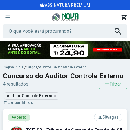
ASSINATURA PREMIUM
Página inicial
/
Cargos
/
Auditor De Controle Externo
Concurso do Auditor Controle Externo
4 resultados
Filtrar
×
Auditor Controle Externo
Limpar filtros
Ver concurso: TCE-SP - Tribunal de Contas do Estado de Sã
Aberto
50
vagas