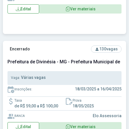
Edital
Ver materiais
Ver concurso: Prefeitura de Divinésia - MG - Prefeitura Muni
Encerrado
130
vagas
Prefeitura de Divinésia - MG - Prefeitura Municipal de Div
Várias vagas
Vaga:
18/03/2025 a 16/04/2025
Inscrições:
Taxa
Prova
de R$ 59,00 a R$ 100,00
18/05/2025
Elo Assessoria
BANCA
Edital
Ver materiais