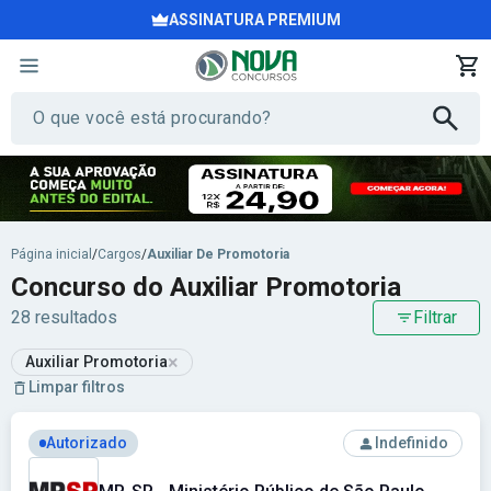
ASSINATURA PREMIUM
Página inicial
/
Cargos
/
Auxiliar De Promotoria
Concurso do Auxiliar Promotoria
28 resultados
Filtrar
×
Auxiliar Promotoria
Limpar filtros
Ver concurso: MP-SP - Ministério Público de São Paulo
Autorizado
Indefinido