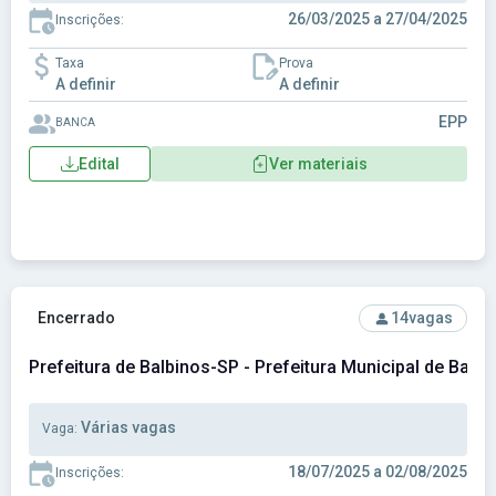
26/03/2025 a 27/04/2025
Inscrições:
Taxa
Prova
A definir
A definir
EPP
BANCA
Edital
Ver materiais
Ver concurso: Prefeitura de Balbinos-SP - Prefeitura Munici
Encerrado
14
vagas
Prefeitura de Balbinos-SP - Prefeitura Municipal de Balb
Várias vagas
Vaga:
18/07/2025 a 02/08/2025
Inscrições: