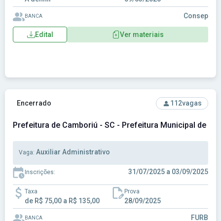
Consep
BANCA
Edital
Ver materiais
Ver concurso: Prefeitura de Camboriú - SC - Prefeitura Muni
Encerrado
112
vagas
Prefeitura de Camboriú - SC - Prefeitura Municipal de Ca
Auxiliar Administrativo
Vaga:
31/07/2025 a 03/09/2025
Inscrições:
Taxa
Prova
de R$ 75,00 a R$ 135,00
28/09/2025
FURB
BANCA