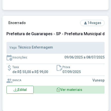
Ver concurso: Prefeitura de Guararapes - SP - Prefeitura Mu
Encerrado
14
vagas
Prefeitura de Guararapes - SP - Prefeitura Municipal de 
Técnico Enfermagem
Vaga:
09/06/2025 a 08/07/2025
Inscrições:
Taxa
Prova
de R$ 55,00 a R$ 99,00
07/09/2025
Vunesp
BANCA
Edital
Ver materiais