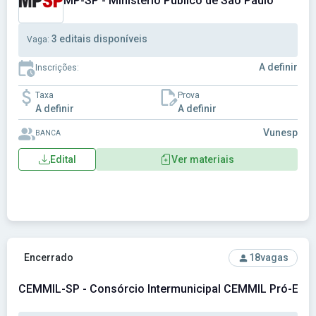
MP-SP - Ministério Público de São Paulo
3 editais disponíveis
Vaga:
A definir
Inscrições:
Taxa
Prova
A definir
A definir
Vunesp
BANCA
Edital
Ver materiais
Ver concurso: CEMMIL-SP - Consórcio Intermunicipal CEMM
Encerrado
18
vagas
CEMMIL-SP - Consórcio Intermunicipal CEMMIL Pró-Estr