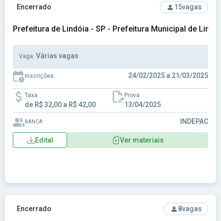
Ver concurso: Prefeitura de Lindóia - SP - Prefeitura Munici
Encerrado
15
vagas
Prefeitura de Lindóia - SP - Prefeitura Municipal de Lindó
Várias vagas
Vaga:
24/02/2025 a 21/03/2025
Inscrições:
Taxa
Prova
de R$ 32,00 a R$ 42,00
13/04/2025
INDEPAC
BANCA
Edital
Ver materiais
Ver concurso: Prefeitura de Lucélia-SP - Prefeitura Municip
Encerrado
8
vagas