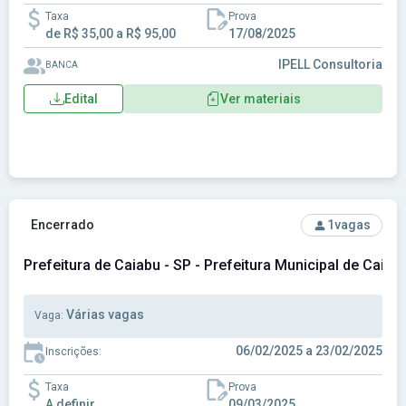
Taxa
Prova
de R$ 35,00 a R$ 95,00
17/08/2025
IPELL Consultoria
BANCA
Edital
Ver materiais
Ver concurso: Prefeitura de Caiabu - SP - Prefeitura Municip
Encerrado
1
vagas
Prefeitura de Caiabu - SP - Prefeitura Municipal de Caiab
Várias vagas
Vaga:
06/02/2025 a 23/02/2025
Inscrições:
Taxa
Prova
A definir
09/03/2025