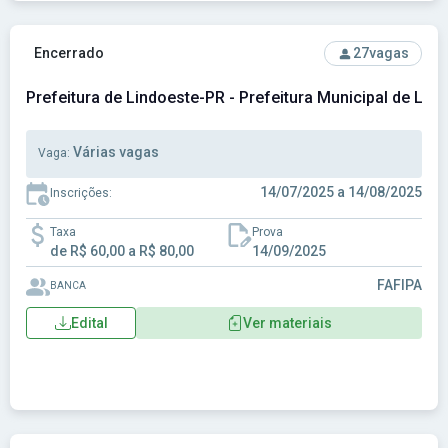
Ver concurso: Prefeitura de Lindoeste-PR - Prefeitura Muni
Encerrado
27
vagas
Prefeitura de Lindoeste-PR - Prefeitura Municipal de Lin
Várias vagas
Vaga:
14/07/2025 a 14/08/2025
Inscrições:
Taxa
Prova
de R$ 60,00 a R$ 80,00
14/09/2025
FAFIPA
BANCA
Edital
Ver materiais