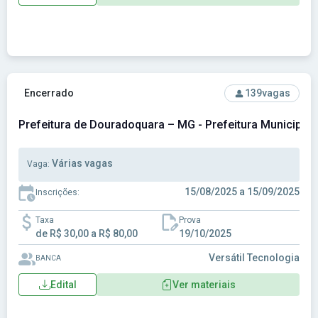
Ver concurso: Prefeitura de Douradoquara – MG - Prefeitur
Encerrado
139
vagas
Prefeitura de Douradoquara – MG - Prefeitura Municipal
Várias vagas
Vaga:
15/08/2025 a 15/09/2025
Inscrições:
Taxa
Prova
de R$ 30,00 a R$ 80,00
19/10/2025
Versátil Tecnologia
BANCA
Edital
Ver materiais