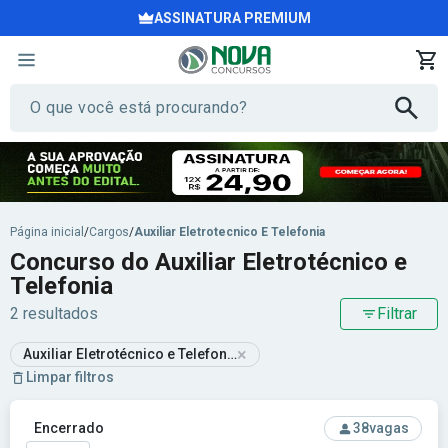
ASSINATURA PREMIUM
Página inicial
/
Cargos
/
Auxiliar Eletrotecnico E Telefonia
Concurso do Auxiliar Eletrotécnico e
Telefonia
2 resultados
Filtrar
×
Auxiliar Eletrotécnico e Telefonia
Limpar filtros
Ver concurso: Prefeitura de Porto Alegre-RS - Prefeitura Mu
Encerrado
38
vagas