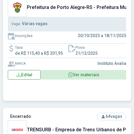
Prefeitura de Porto Alegre-RS - Prefeitura Munic
Várias vagas
Vaga:
20/10/2025 a 18/11/2025
Inscrições:
Taxa
Prova
de R$ 115,40 a R$ 201,95
21/12/2025
Instituto Avalia
BANCA
Edital
Ver materiais
Ver concurso: TRENSURB - Empresa de Trens Urbanos de Por
Encerrado
64
vagas
TRENSURB - Empresa de Trens Urbanos de Porto