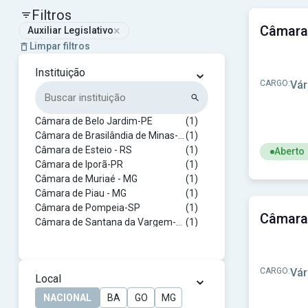
Filtros
×
Auxiliar Legislativo
Limpar filtros
⌄
Instituição
CARGO:
Vár
Câmara de Belo Jardim-PE
(1)
Câmara de Brasilândia de Minas-MG
(1)
Câmara de Esteio - RS
(1)
Aberto
Câmara de Iporã-PR
(1)
Ver concu
Câmara de Muriaé - MG
(1)
Câmara de Piau - MG
(1)
Câmara de Pompeia-SP
(1)
Câmara de Santana da Vargem-MG
(1)
Câmara de São Luís de Montes Belos-GO
(1)
Câmara de Trindade-GO
(1)
Câmara de Vereadores de Aramari - BA
(2)
CARGO:
Vár
⌄
Local
NACIONAL
BA
GO
MG