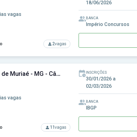
18/06/2026
ias vagas
BANCA
Império Concursos
o
2
vagas
rso: Câmara de Iporã-PR - Câmara Municipal de Iporã-PR
Câmara de Muriaé - MG - Câmara Municipal de Muriaé - MG
INSCRIÇÕES
30/01/2026 a
02/03/2026
ias vagas
BANCA
IBGP
o
11
vagas