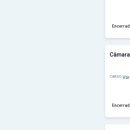
Encerrad
Ver concu
CARGO:
Vár
Encerrad
Ver concu