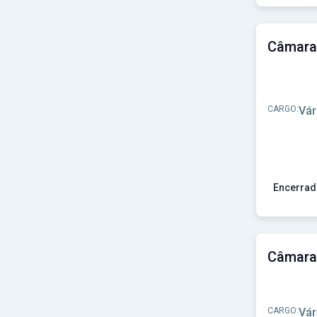
Ver concu
CARGO:
Vár
Encerrad
Ver concu
CARGO:
Vár