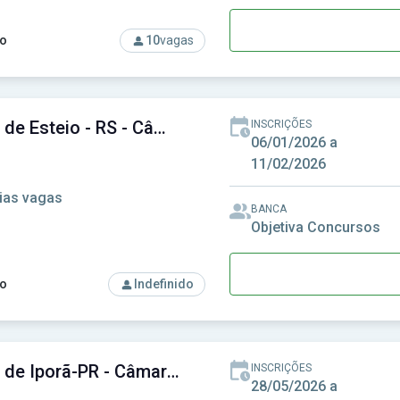
o
10
vagas
rso: Câmara de Brasilândia de Minas-MG - Câmara Municipal de
Câmara de Esteio - RS - Câmara Municipal de Esteio - RS
INSCRIÇÕES
06/01/2026 a
11/02/2026
ias vagas
BANCA
Objetiva Concursos
o
Indefinido
rso: Câmara de Esteio - RS - Câmara Municipal de Esteio - RS
Câmara de Iporã-PR - Câmara Municipal de Iporã-PR
INSCRIÇÕES
28/05/2026 a