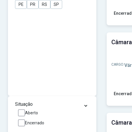
PE
PR
RS
SP
Encerrad
Ver concu
CARGO:
Vár
Encerrad
⌄
Ver concu
Situação
Aberto
Encerrado