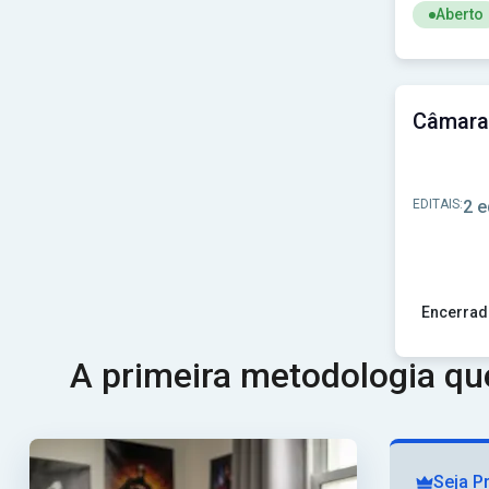
Aberto
Ver concu
EDITAIS:
2 e
Encerrad
Ver concu
A primeira metodologia q
Seja P