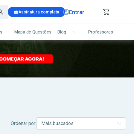
Entrar
Assinatura completa
is
Mapa de Questões
Professores
Blog
RRINHO DE COMPRAS
NS (00)
Ops!
Seu carrinho ainda está vazio.
Voltar para a loja
Ordenar por: