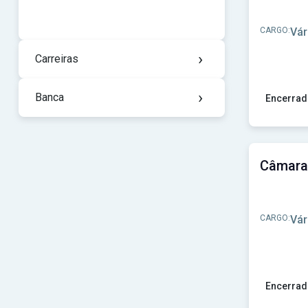
CARGO:
Vár
›
Carreiras
›
Banca
Encerrad
Ver concu
CARGO:
Vár
Encerrad