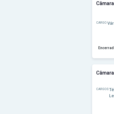
CARGO:
Vár
Encerrad
Ver concu
CARGOS:
Té
Le