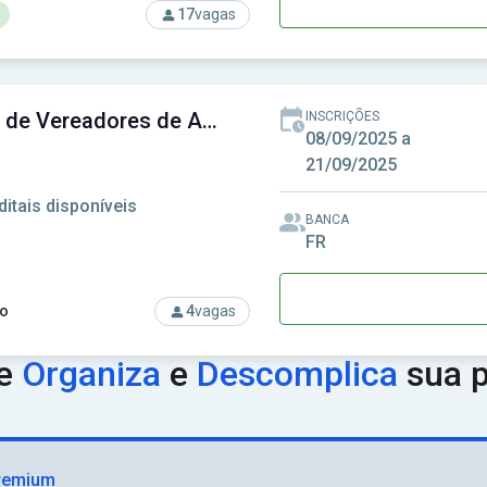
17
vagas
rso: Câmara de Trindade-GO - Câmara Municipal de Trindade-GO
Câmara de Vereadores de Aramari - BA - Câmara Municipal de Vereadores de Aramari - BA
INSCRIÇÕES
08/09/2025 a
21/09/2025
ditais disponíveis
BANCA
FR
o
4
vagas
rso: Câmara de Vereadores de Aramari - BA - Câmara Municipal 
ue
Organiza
e
Descomplica
sua p
remium