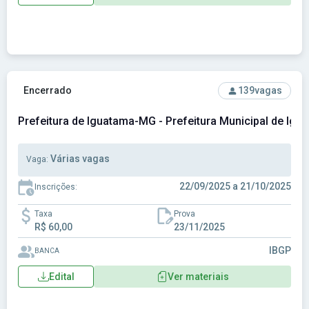
Ver concurso: Prefeitura de Iguatama-MG - Prefeitura Muni
Encerrado
139
vagas
Prefeitura de Iguatama-MG - Prefeitura Municipal de Ig
Várias vagas
Vaga:
22/09/2025 a 21/10/2025
Inscrições:
Taxa
Prova
R$ 60,00
23/11/2025
IBGP
BANCA
Edital
Ver materiais