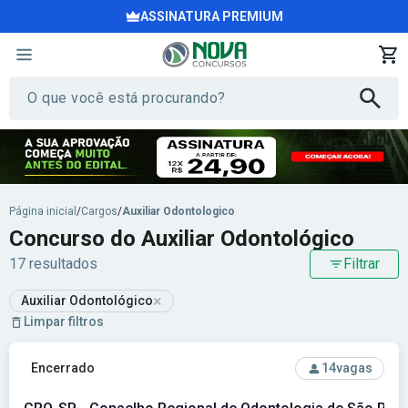
ASSINATURA PREMIUM
Página inicial
/
Cargos
/
Auxiliar Odontologico
Concurso do Auxiliar Odontológico
17 resultados
Filtrar
×
Auxiliar Odontológico
Limpar filtros
Ver concurso: CRO-SP - Conselho Regional de Odontologia 
Encerrado
14
vagas