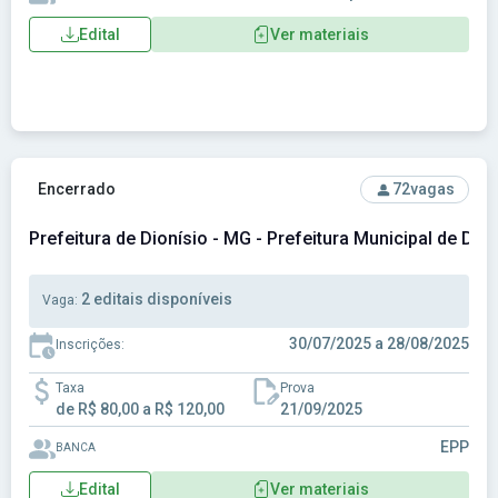
Edital
Ver materiais
Ver concurso: Prefeitura de Dionísio - MG - Prefeitura Munic
Encerrado
72
vagas
Prefeitura de Dionísio - MG - Prefeitura Municipal de Dio
2 editais disponíveis
Vaga:
30/07/2025 a 28/08/2025
Inscrições:
Taxa
Prova
de R$ 80,00 a R$ 120,00
21/09/2025
EPP
BANCA
Edital
Ver materiais