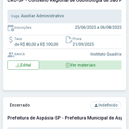
CRO-SP - Conselho Regional de Odontologia de São Pau
Auxiliar Administrativo
Vaga:
25/06/2025 a 06/08/2025
Inscrições:
Taxa
Prova
de R$ 80,00 a R$ 100,00
21/09/2025
Instituto Quadrix
BANCA
Edital
Ver materiais
Ver concurso: Prefeitura de Aspásia-SP - Prefeitura Munici
Encerrado
Indefinido
Prefeitura de Aspásia-SP - Prefeitura Municipal de Aspás