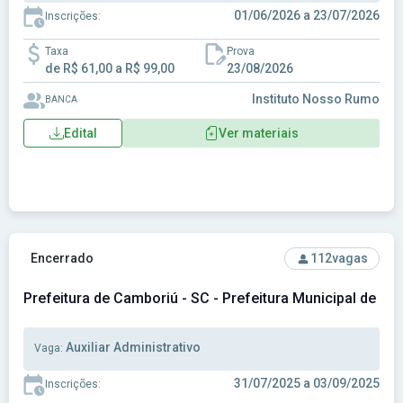
01/06/2026 a 23/07/2026
Inscrições:
Taxa
Prova
de R$ 61,00 a R$ 99,00
23/08/2026
Instituto Nosso Rumo
BANCA
Edital
Ver materiais
Ver concurso: Prefeitura de Camboriú - SC - Prefeitura Muni
Encerrado
112
vagas
Prefeitura de Camboriú - SC - Prefeitura Municipal de Ca
Auxiliar Administrativo
Vaga:
31/07/2025 a 03/09/2025
Inscrições: