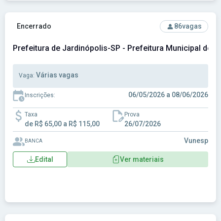
Ver concurso: Prefeitura de Jardinópolis-SP - Prefeitura Mu
Encerrado
86
vagas
Prefeitura de Jardinópolis-SP - Prefeitura Municipal de J
Várias vagas
Vaga:
06/05/2026 a 08/06/2026
Inscrições:
Taxa
Prova
de R$ 65,00 a R$ 115,00
26/07/2026
Vunesp
BANCA
Edital
Ver materiais