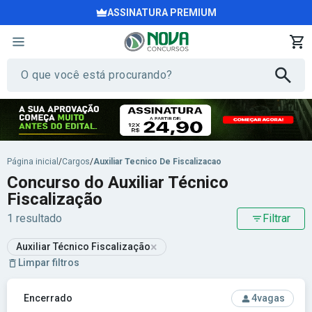
ASSINATURA PREMIUM
Página inicial
/
Cargos
/
Auxiliar Tecnico De Fiscalizacao
Concurso do Auxiliar Técnico
Fiscalização
1 resultado
Filtrar
×
Auxiliar Técnico Fiscalização
Limpar filtros
Ver concurso: Prefeitura de Palmas de Monte Alto-BA - Pre
Encerrado
4
vagas