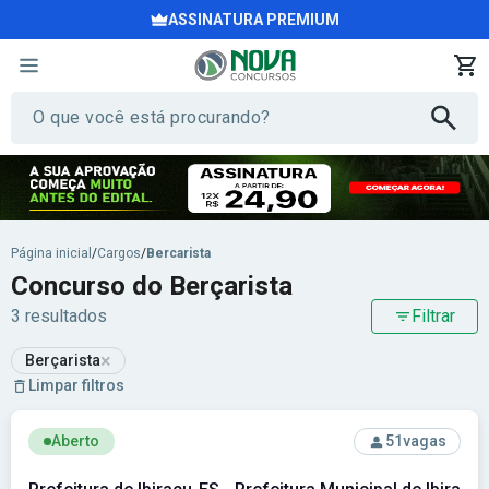
ASSINATURA PREMIUM
Página inicial
/
Cargos
/
Bercarista
Concurso do Berçarista
3 resultados
Filtrar
×
Berçarista
Limpar filtros
Ver concurso: Prefeitura de Ibiraçu-ES - Prefeitura Municipal
Aberto
51
vagas