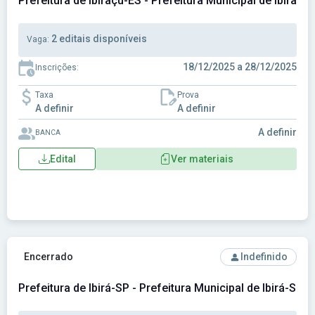
Prefeitura de Ibiraçu-ES - Prefeitura Municipal de Ibiraçu
2 editais disponíveis
Vaga:
18/12/2025 a 28/12/2025
Inscrições:
Taxa
Prova
A definir
A definir
A definir
BANCA
Edital
Ver materiais
Ver concurso: Prefeitura de Ibirá-SP - Prefeitura Municipal d
Encerrado
Indefinido
Prefeitura de Ibirá-SP - Prefeitura Municipal de Ibirá-SP