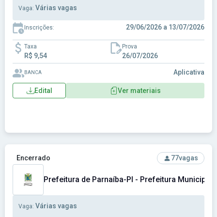
Várias vagas
Vaga:
29/06/2026 a 13/07/2026
Inscrições:
Taxa
Prova
R$ 9,54
26/07/2026
Aplicativa
BANCA
Edital
Ver materiais
Ver concurso: Prefeitura de Parnaíba-PI - Prefeitura Municip
Encerrado
77
vagas
Prefeitura de Parnaíba-PI - Prefeitura Municipal 
Várias vagas
Vaga: