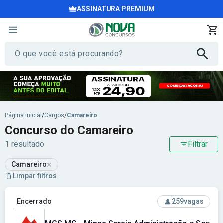
ASSINATURA PREMIUM
Página inicial
/
Cargos
/
Camareiro
Concurso do Camareiro
1 resultado
Filtrar
×
Camareiro
Limpar filtros
Ver concurso: MGS MG - Minas Gerais Administração e Serv
Encerrado
259
vagas