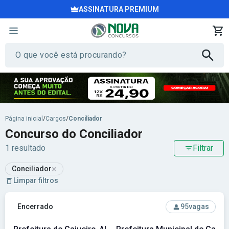
ASSINATURA PREMIUM
Página inicial
/
Cargos
/
Conciliador
Concurso do Conciliador
1 resultado
Filtrar
×
Conciliador
Limpar filtros
Ver concurso: Prefeitura de Cajueiro-AL - Prefeitura Municip
Encerrado
95
vagas