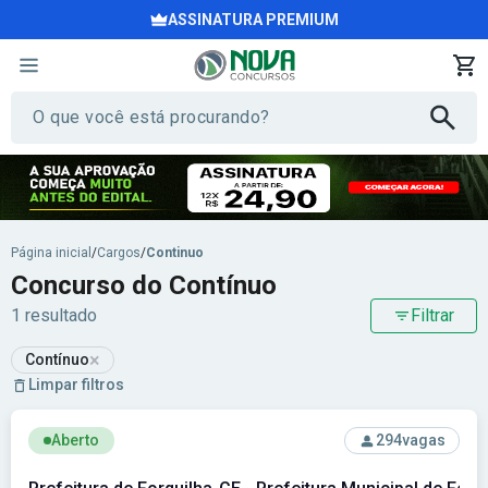
ASSINATURA PREMIUM
Página inicial
/
Cargos
/
Continuo
Concurso do Contínuo
1 resultado
Filtrar
×
Contínuo
Limpar filtros
Ver concurso: Prefeitura de Forquilha-CE - Prefeitura Munici
Aberto
294
vagas