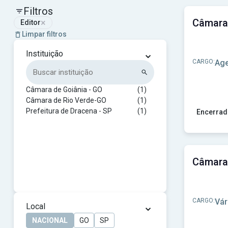
Filtros
×
Editor
Limpar filtros
⌄
Instituição
CARGO:
Age
Câmara de Goiânia - GO
(1)
Câmara de Rio Verde-GO
(1)
Prefeitura de Dracena - SP
(1)
Encerrad
Ver concu
CARGO:
Vár
⌄
Local
NACIONAL
GO
SP