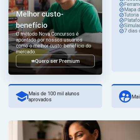
Ferram
Mapa d
Melhor custo-
Tutoria
Plataf
benefício
Simula
7 dias 
O método Nova Concursos é
apontado por nossos usuários
como o melhor custo-benefício do
mercado.
Quero ser Premium
Mais de 100 mil alunos
Mai
aprovados