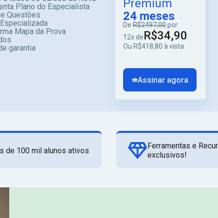
Premium
enta Plano do Especialista
24 meses
e Questões
 Especializada
De
R$2497,00
por
orma Mapa da Prova
R$34,90
12x de
dos
Ou R$418,80 à vista
de garantia
Assinar agora
Ferramentas e Recu
s de 100 mil alunos ativos
exclusivos!