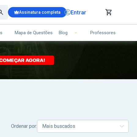
Entrar
Assinatura completa
is
Mapa de Questões
Professores
Blog
RRINHO DE COMPRAS
NS (00)
Ops!
Seu carrinho ainda está vazio.
Voltar para a loja
Ordenar por: