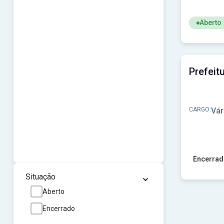
Aberto
Ver concu
CARGO:
Vár
Encerrad
⌄
Ver concur
Situação
Aberto
Encerrado