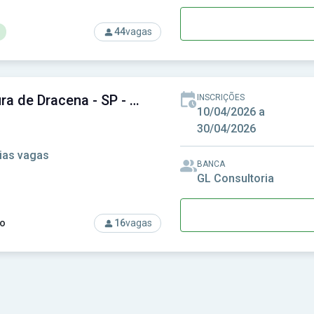
44
vagas
rso: Câmara de Rio Verde-GO - Câmara Municipal de Rio Verde-
Prefeitura de Dracena - SP - Prefeitura Municipal de Dracena - SP
INSCRIÇÕES
10/04/2026 a
30/04/2026
ias vagas
BANCA
GL Consultoria
o
16
vagas
so: Prefeitura de Dracena - SP - Prefeitura Municipal de Dracen