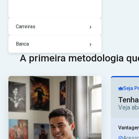
›
Carreiras
›
Banca
A primeira metodologia q
Seja P
Tenha
Veja ab
Vantagen
Acesso