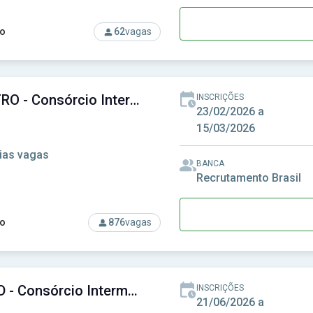
o
62
vagas
rso: CIOP-SP - Consórcio Intermunicipal do Oeste Paulista
CISMETRO - Consórcio Intermunicipal de Saúde da Região Metropolitana de Campinas
INSCRIÇÕES
23/02/2026 a
15/03/2026
ias vagas
BANCA
Recrutamento Brasil
o
876
vagas
rso: CISMETRO - Consórcio Intermunicipal de Saúde da Região 
CONSUD - Consórcio Intermunicipal de Saúde do Sudoeste
INSCRIÇÕES
21/06/2026 a