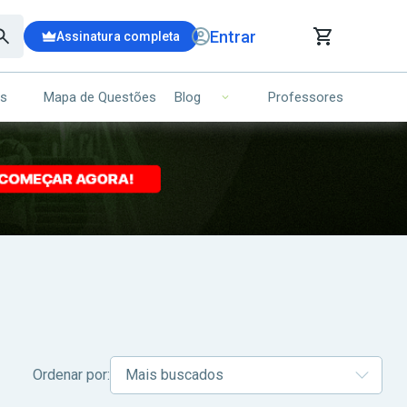
Entrar
Assinatura completa
is
Mapa de Questões
Professores
Blog
RRINHO DE COMPRAS
NS (00)
Ops!
Seu carrinho ainda está vazio.
Voltar para a loja
Ordenar por: