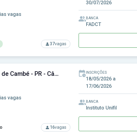
30/07/2026
ias vagas
BANCA
FADCT
37
vagas
rso: CONSUD - Consórcio Intermunicipal de Saúde do Sudoeste
Câmara de Cambé - PR - Câmara Municipal de Cambé - PR
INSCRIÇÕES
18/05/2026 a
17/06/2026
ias vagas
BANCA
Instituto Unifil
o
16
vagas