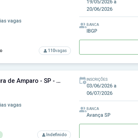
19/05/2026 a
20/06/2026
ias vagas
BANCA
IBGP
o
110
vagas
rso: Prefeitura de Alto Rio Doce-MG - Prefeitura Municipal de 
Prefeitura de Amparo - SP - Prefeitura Municipal de Amparo - SP
INSCRIÇÕES
03/06/2026 a
06/07/2026
ias vagas
BANCA
Avança SP
Indefinido