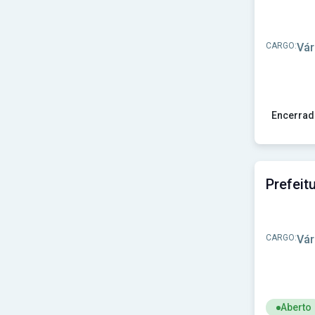
Prefeitura de Porto Amazonas - PR
(1)
Prefeitura de Prado Ferreira-PR
(1)
Prefeitura de Presidente Juscelino-MG
(1)
CARGO:
Vár
Prefeitura de Quatiguá-PR
(1)
Prefeitura de Quatro Pontes-PR
(1)
Prefeitura de Rancho Queimado-SC
(1)
Prefeitura de Riacho das Almas-PE
(1)
Prefeitura de Riachão do Bacamarte-PB
(1)
Encerrad
Prefeitura de Rio Claro - RJ
(1)
Ver concu
Prefeitura de Rio Claro - SP
(1)
Prefeitura de Salto de Pirapora-SP
(1)
Prefeitura de Santa Cruz do Xingu-MT
(1)
Prefeitura de Santa Filomena-PE
(1)
Prefeitura de Santa Luzia do Norte-AL
(1)
Prefeitura de Santa Maria Madalena - RJ
(1)
Prefeitura de Santa Tereza de Goiás-GO
(1)
CARGO:
Vár
Prefeitura de Santana de Parnaíba-SP
(1)
Prefeitura de Saubara-BA
(1)
Prefeitura de Senador Canedo - GO
(1)
Prefeitura de Serraria-PB
(1)
Prefeitura de Serro-MG
(2)
Aberto