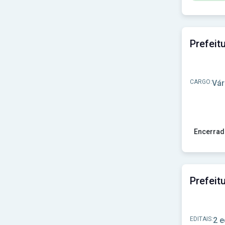
Prefeitura de Solonópole-CE
(1)
Ver concu
Prefeitura de Suzano - SP
(1)
Prefeitura de São Francisco de Paula - MG
(1)
Prefeitura de São Jerônimo da Serra-PR
(1)
Prefeitura de São José do Campestre-RN
(1)
Prefeitura de São José do Peixe-PI
(1)
Prefeitura de São José do Seridó-RN
(1)
Prefeitura de São José dos Cordeiros-PB
(1)
CARGO:
Vár
Prefeitura de São Miguel do Anta-MG
(1)
Prefeitura de São Miguel do Araguaia-GO
(1)
Prefeitura de São Miguel do Oeste-SC
(1)
Prefeitura de São Paulo das Missões-RS
(1)
Prefeitura de São Sebastião do Passé-BA
(1)
Encerrad
Prefeitura de Taguaí-SP
(1)
Ver concu
Prefeitura de Taquarituba - SP
(1)
Prefeitura de Tibau-RN
(1)
Prefeitura de Tunápolis-SC
(1)
Prefeitura de Turvo-PR
(1)
Prefeitura de União - PI
(1)
Prefeitura de União da Vitória-PR
(1)
Prefeitura de Vargem Grande Paulista-SP
(1)
EDITAIS:
2 e