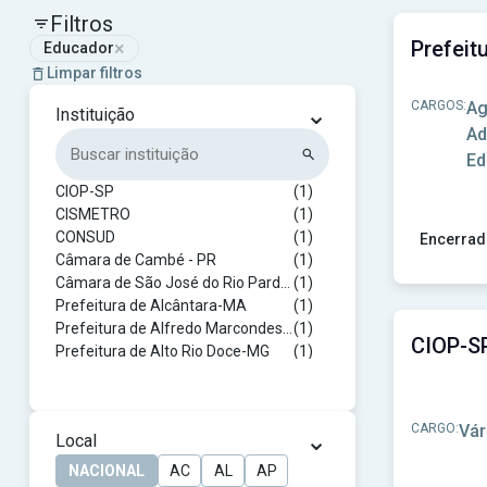
Filtros
×
Educador
Limpar filtros
CARGOS:
Ag
⌄
Instituição
Ad
Ed
CIOP-SP
(1)
CISMETRO
(1)
CONSUD
(1)
Encerrad
Câmara de Cambé - PR
(1)
Ver concu
Câmara de São José do Rio Pardo - SP
(1)
Prefeitura de Alcântara-MA
(1)
Prefeitura de Alfredo Marcondes-SP
(1)
Prefeitura de Alto Rio Doce-MG
(1)
Prefeitura de Amparo - SP
(1)
Prefeitura de Anchieta-SC
(1)
Prefeitura de Aracruz-ES
(2)
CARGO:
Vár
⌄
Local
Prefeitura de Araruna-PR
(1)
Prefeitura de Arraias-TO
(1)
NACIONAL
AC
AL
AP