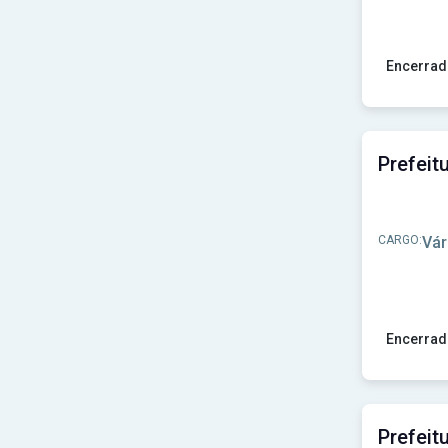
Prefeitura de Mãe D’Água-PB
(1)
Prefeitura de Nova Santa Helena-MT
(1)
Prefeitura de Nova Xavantina-MT
(1)
Prefeitura de Não-Me-Toque-RS
(1)
Encerrad
Prefeitura de Olímpia-SP
(1)
Ver concu
Prefeitura de Oratórios-MG
(1)
Prefeitura de Orindiúva-SP
(1)
Prefeitura de Ouro Verde - SP
(1)
Prefeitura de Palhano-CE
(1)
Prefeitura de Palma-MG
(1)
Prefeitura de Paraíso das Águas-MS
(1)
Prefeitura de Parnamirim-PE
(1)
CARGO:
Vár
Prefeitura de Paula Freitas-PR
(1)
Prefeitura de Pedro Canário-ES
(1)
Prefeitura de Pedro Teixeira-MG
(1)
Prefeitura de Pedrão-BA
(1)
Prefeitura de Petrolina de Goiás-GO
(1)
Encerrad
Prefeitura de Pindorama-SP
(1)
Ver concu
Prefeitura de Pinheiro Preto-SC
(2)
Prefeitura de Ponto Chique-MG
(1)
Prefeitura de Porangatu-GO
(1)
Prefeitura de Porto Alegre do Piauí-PI
(1)