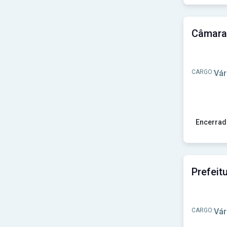
Ver concu
Prefeitura de Ipaumirim-CE
(1)
Prefeitura de Ipumirim-SC
(1)
Prefeitura de Itapagipe-MG
(1)
Prefeitura de Itapeva-MG
(1)
Prefeitura de Ituporanga-SC
(1)
Prefeitura de Ivorá-RS
(1)
Prefeitura de Jequié - BA
(1)
CARGO:
Vár
Prefeitura de Joinville - SC
(1)
Prefeitura de Lagoa de Pedras-RN
(1)
Prefeitura de Limeira - SP
(1)
Prefeitura de Maracaí-SP
(1)
Prefeitura de Maravilhas-MG
(1)
Encerrad
Prefeitura de Marco-CE
(1)
Ver concu
Prefeitura de Maringá - PR
(1)
Prefeitura de Marmeleiro-PR
(1)
Prefeitura de Mathias Lobato-MG
(1)
Prefeitura de Matupá-MT
(2)
Prefeitura de Mauriti-CE
(1)
Prefeitura de Mazagão-AP
(1)
Prefeitura de Meruoca-CE
(1)
CARGO:
Vár
Prefeitura de Mirim Doce-SC
(1)