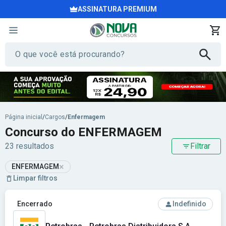
ASSINATURA PREMIUM
Página inicial
/
Cargos
/
Enfermagem
Concurso do ENFERMAGEM
23 resultados
Filtrar
×
ENFERMAGEM
Limpar filtros
Ver concurso: Petrobras - Petrobras Distribuidora S.A.
Encerrado
Indefinido