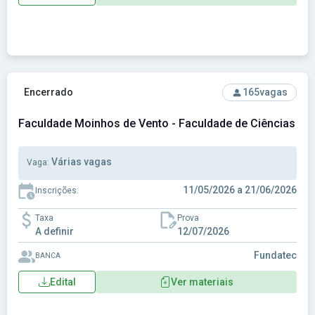
Ver concurso: Faculdade Moinhos de Vento - Faculdade de 
Encerrado
165
vagas
Faculdade Moinhos de Vento - Faculdade de Ciências da
Várias vagas
Vaga:
11/05/2026 a 21/06/2026
Inscrições:
Taxa
Prova
A definir
12/07/2026
Fundatec
BANCA
Edital
Ver materiais