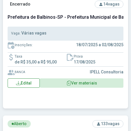
Ver concurso: Prefeitura de Balbinos-SP - Prefeitura Munici
Encerrado
14
vagas
Prefeitura de Balbinos-SP - Prefeitura Municipal de Balb
Várias vagas
Vaga:
18/07/2025 a 02/08/2025
Inscrições:
Taxa
Prova
de R$ 35,00 a R$ 95,00
17/08/2025
IPELL Consultoria
BANCA
Edital
Ver materiais
Ver concurso: Prefeitura de Cedro-PE - Prefeitura Municipa
Aberto
133
vagas