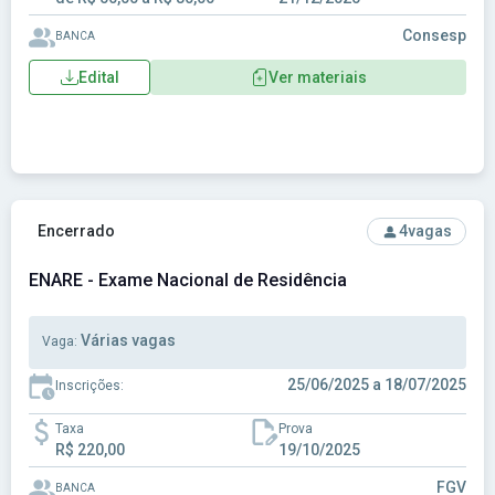
Consesp
BANCA
Edital
Ver materiais
Ver concurso: ENARE - Exame Nacional de Residência
Encerrado
4
vagas
ENARE - Exame Nacional de Residência
Várias vagas
Vaga:
25/06/2025 a 18/07/2025
Inscrições:
Taxa
Prova
R$ 220,00
19/10/2025
FGV
BANCA