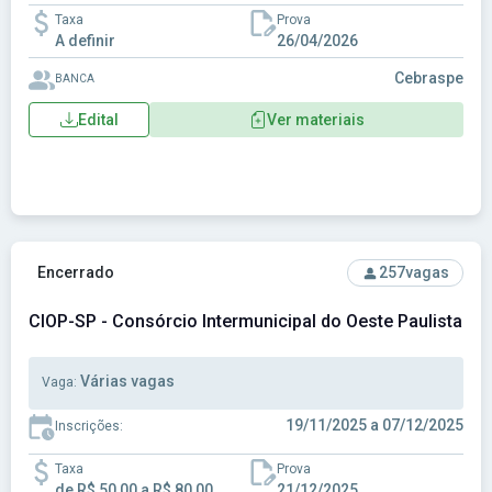
Taxa
Prova
A definir
26/04/2026
Cebraspe
BANCA
Edital
Ver materiais
Ver concurso: CIOP-SP - Consórcio Intermunicipal do Oeste 
Encerrado
257
vagas
CIOP-SP - Consórcio Intermunicipal do Oeste Paulista
Várias vagas
Vaga:
19/11/2025 a 07/12/2025
Inscrições:
Taxa
Prova
de R$ 50,00 a R$ 80,00
21/12/2025