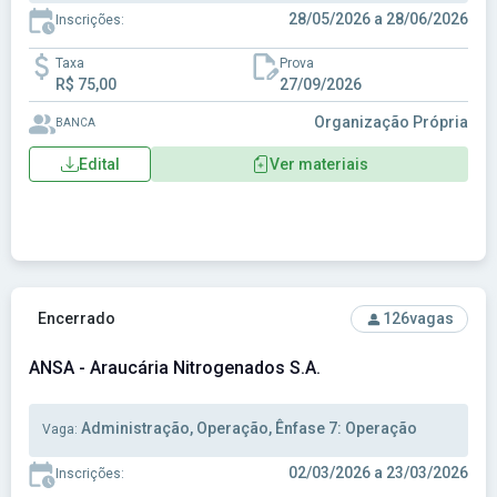
28/05/2026 a 28/06/2026
Inscrições:
Taxa
Prova
R$ 75,00
27/09/2026
Organização Própria
BANCA
Edital
Ver materiais
Ver concurso: ANSA - Araucária Nitrogenados S.A.
Encerrado
126
vagas
ANSA - Araucária Nitrogenados S.A.
Administração, Operação, Ênfase 7: Operação
Vaga:
02/03/2026 a 23/03/2026
Inscrições: