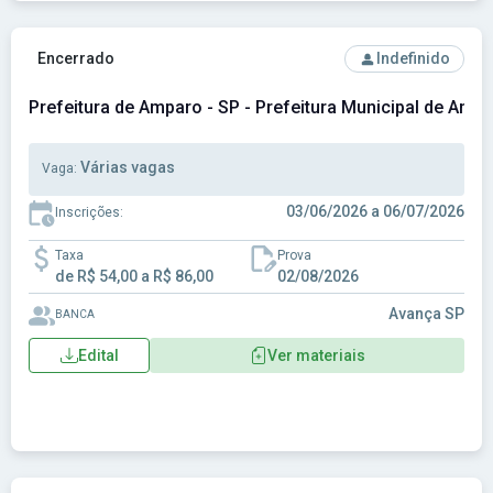
Ver concurso: Prefeitura de Amparo - SP - Prefeitura Munic
Encerrado
Indefinido
Prefeitura de Amparo - SP - Prefeitura Municipal de Ampa
Várias vagas
Vaga:
03/06/2026 a 06/07/2026
Inscrições:
Taxa
Prova
de R$ 54,00 a R$ 86,00
02/08/2026
Avança SP
BANCA
Edital
Ver materiais