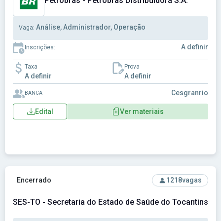
Petrobras - Petrobras Distribuidora S.A.
Análise, Administrador, Operação
Vaga:
A definir
Inscrições:
Taxa
Prova
A definir
A definir
Cesgranrio
BANCA
Edital
Ver materiais
Ver concurso: SES-TO - Secretaria do Estado de Saúde do T
Encerrado
1218
vagas
SES-TO - Secretaria do Estado de Saúde do Tocantins