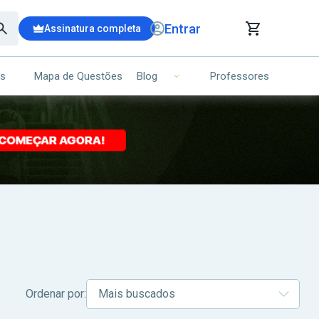
Entrar
Assinatura completa
is
Mapa de Questões
Professores
Blog
RRINHO DE COMPRAS
NS (00)
Ops!
Seu carrinho ainda está vazio.
Voltar para a loja
Ordenar por: