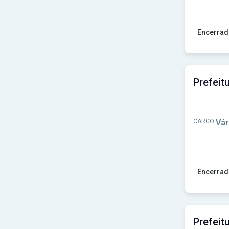
Encerrad
Ver concu
CARGO:
Vár
Encerrad
Ver concur