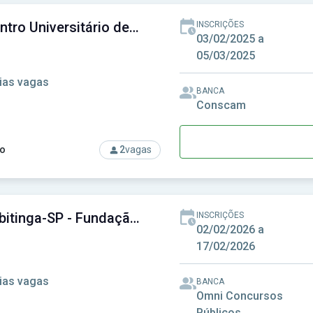
FAI - Centro Universitário de Adamantina SP
INSCRIÇÕES
03/02/2025 a
05/03/2025
ias vagas
BANCA
Conscam
o
2
vagas
rso: FAI - Centro Universitário de Adamantina SP
FEMIB Ibitinga-SP - Fundação Educacional Municipal de Ibitinga
INSCRIÇÕES
02/02/2026 a
17/02/2026
ias vagas
BANCA
Omni Concursos
Públicos