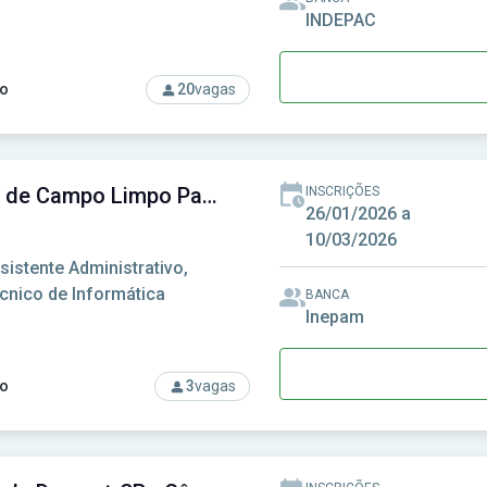
INDEPAC
o
20
vagas
rso: Carreiras Educacionais
Câmara de Campo Limpo Paulista-SP - Câmara Municipal de Campo Limpo Paulista-SP
INSCRIÇÕES
26/01/2026 a
10/03/2026
sistente Administrativo,
cnico de Informática
BANCA
Inepam
o
3
vagas
rso: Câmara de Campo Limpo Paulista-SP - Câmara Municipal 