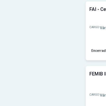
CARGO:
Vár
Encerrad
Ver concu
CARGO:
Vár