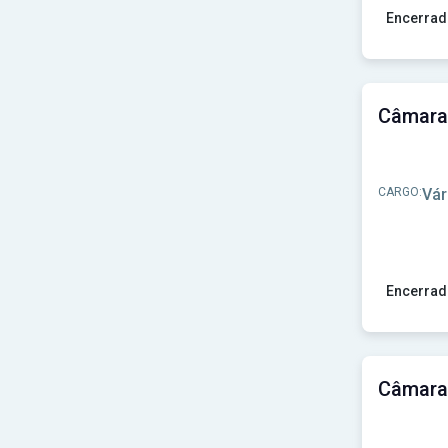
Prefeitura de Paranapuã-SP
(1)
Encerrad
Prefeitura de Pardinho-SP
(1)
Prefeitura de Pindorama-SP
(1)
Ver concu
Prefeitura de Piratininga - SP
(1)
Prefeitura de Porecatu-PR
(1)
Prefeitura de Potirendaba-SP
(1)
Prefeitura de Rancho Alegre do Oeste-PR
(1)
Prefeitura de Ribeirão do Sul - SP
(1)
Prefeitura de Sabino - SP
(1)
CARGO:
Vár
Prefeitura de Santa Maria da Serra-SP
(1)
Prefeitura de São Félix de Minas-MG
(1)
Prefeitura de São José do Rio Pardo-SP
(1)
Prefeitura de São João do Pau D'Alho-SP
(1)
Prefeitura de São Roque - SP
(1)
Encerrad
Prefeitura de Tabapuã-SP
(1)
Prefeitura de Taiúva-SP
(1)
Ver concu
Prefeitura de Tambaú-SP
(1)
Prefeitura de Tapiratiba - SP
(1)
Prefeitura de Teodoro Sampaio-SP
(1)
Prefeitura de Ubirajara-SP
(1)
Prefeitura de Valparaíso de Goiás-GO
(1)