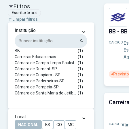
Filtros
×
Escriturário
Limpar filtros
⌄
Instituição
BB - BB
CARGOS:
Es
Es
BB
(1)
Ag
Carreiras Educacionais
(1)
Câmara de Campo Limpo Paulista-SP
(1)
Câmara de Dumont-SP
(1)
Previsto
Câmara de Guapiara - SP
(1)
Câmara de Pederneiras-SP
(1)
Ver concur
Câmara de Pompeia-SP
(1)
Câmara de Santa Maria de Jetibá-ES
(1)
FAI
(1)
Carreir
FEMIB Ibitinga-SP
(1)
Prefeitura de Alto Alegre-SP
(1)
⌄
Local
Prefeitura de Américo Brasiliense - SP
(1)
Prefeitura de Andradina-SP
(1)
CARGO:
Vár
NACIONAL
ES
GO
MG