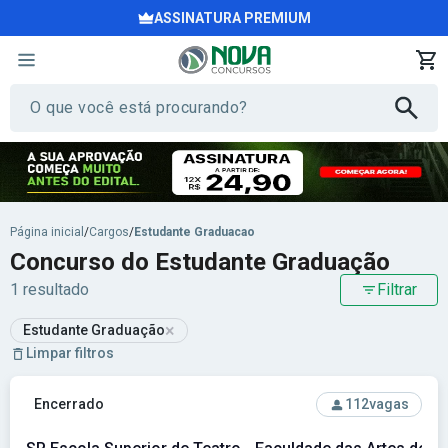
ASSINATURA PREMIUM
Página inicial
/
Cargos
/
Estudante Graduacao
Concurso do Estudante Graduação
1 resultado
Filtrar
×
Estudante Graduação
Limpar filtros
Ver concurso: SP Escola Superior de Teatro - Faculdade das
Encerrado
112
vagas