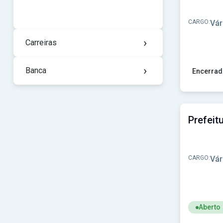
CARGO:
Vár
›
Carreiras
›
Banca
Encerrad
Ver concur
CARGO:
Vár
Aberto