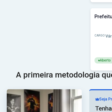
Ver concu
CARGO:
Vár
Aberto
Ver concu
A primeira metodologia q
Seja P
Tenha