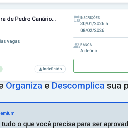
rso: Prefeitura de Muriaé - MG - Prefeitura Municipal de Muriaé
Prefeitura de Pedro Canário-ES - Prefeitura Municipal de Pedro Canário-ES
INSCRIÇÕES
30/01/2026 a
08/02/2026
ias vagas
BANCA
A definir
Indefinido
rso: Prefeitura de Pedro Canário-ES - Prefeitura Municipal de P
ue
Organiza
e
Descomplica
sua p
remium
 tudo o que você precisa para ser aprov