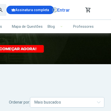
Entrar
Assinatura completa
is
Mapa de Questões
Professores
Blog
RRINHO DE COMPRAS
NS (00)
Ops!
Seu carrinho ainda está vazio.
Voltar para a loja
Ordenar por: