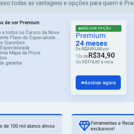
aixo todas as vantagens e opções para quem é Pr
s de ser Premium
MELHOR OPÇÃO
 a todos os Cursos da Nova
Premium
enta Plano do Especialista
24 meses
e Questões
 Especializada
De
R$2497,00
por
orma Mapa da Prova
R$34,90
12x de
dos
Ou R$418,80 à vista
de garantia
Assinar agora
Ferramentas e Recu
s de 100 mil alunos ativos
exclusivos!