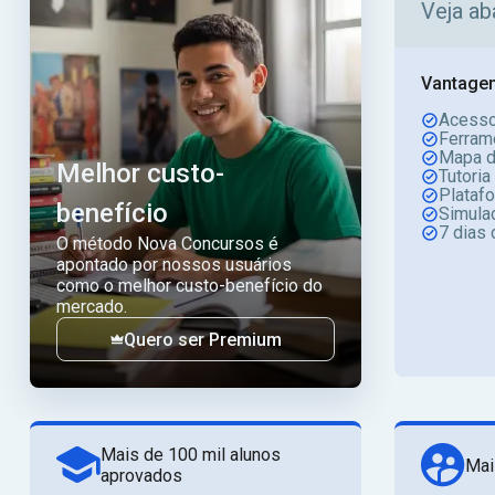
Veja ab
Vantagen
Acesso
Ferram
Mapa d
Melhor custo-
Tutoria
Plataf
benefício
Simula
7 dias 
O método Nova Concursos é
apontado por nossos usuários
como o melhor custo-benefício do
mercado.
Quero ser Premium
Mais de 100 mil alunos
Mai
aprovados