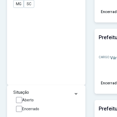
MG
SC
Encerrad
Ver concur
CARGO:
Vár
Encerrad
⌄
Ver concur
Situação
Aberto
Encerrado