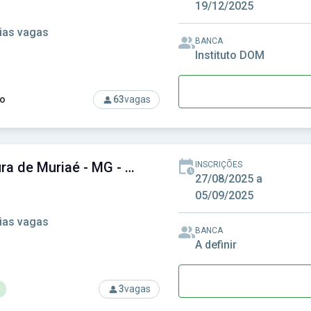
19/12/2025
ias vagas
BANCA
Instituto DOM
o
63
vagas
so: Prefeitura de Major Vieira-SC - Prefeitura Municipal de Majo
Prefeitura de Muriaé - MG - Prefeitura Municipal de Muriaé - MG
INSCRIÇÕES
27/08/2025 a
05/09/2025
ias vagas
BANCA
A definir
3
vagas