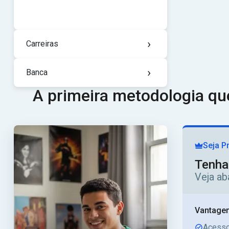
›
Carreiras
›
Banca
A primeira metodologia q
Seja P
Tenha
Veja ab
Vantagen
Acesso