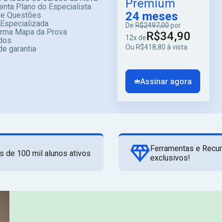
Premium
enta Plano do Especialista
24 meses
e Questões
 Especializada
De
R$2497,00
por
orma Mapa da Prova
R$34,90
12x de
dos
Ou R$418,80 à vista
de garantia
Assinar agora
Ferramentas e Recu
s de 100 mil alunos ativos
exclusivos!