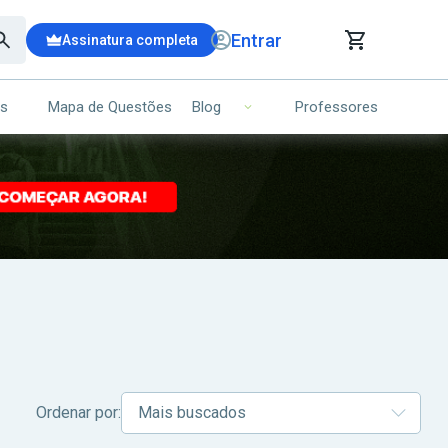
Entrar
Assinatura completa
is
Mapa de Questões
Professores
Blog
RRINHO DE COMPRAS
NS (00)
Ops!
Seu carrinho ainda está vazio.
Voltar para a loja
Ordenar por: