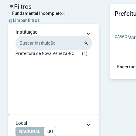
Filtros
×
Fundamental Incompleto
Limpar filtros
⌄
Instituição
CARGO:
Vár
Prefeitura de Nova Veneza-GO
(1)
Encerrad
Ver concu
⌄
Local
NACIONAL
GO