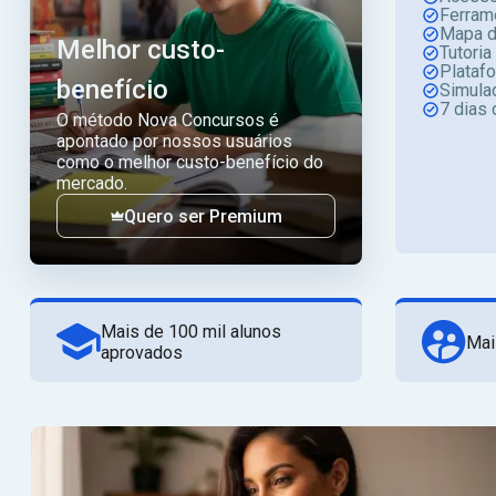
Ferram
Mapa d
Melhor custo-
Tutoria
Plataf
benefício
Simula
7 dias 
O método Nova Concursos é
apontado por nossos usuários
como o melhor custo-benefício do
mercado.
Quero ser Premium
Mais de 100 mil alunos
Mai
aprovados