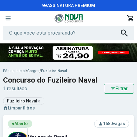
ASSINATURA PREMIUM
Página inicial
/
Cargos
/
Fuzileiro Naval
Concurso do Fuzileiro Naval
1 resultado
Filtrar
×
Fuzileiro Naval
Limpar filtros
Ver concurso: Marinha do Brasil
Aberto
1680
vagas