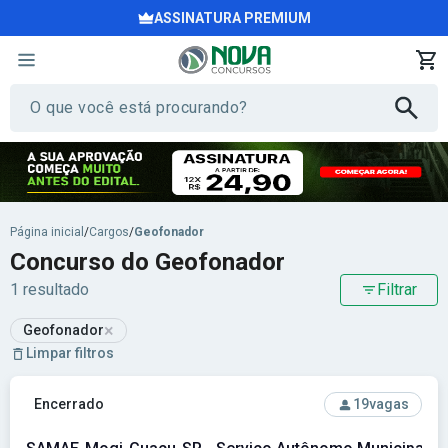
ASSINATURA PREMIUM
Página inicial
/
Cargos
/
Geofonador
Concurso do Geofonador
1 resultado
Filtrar
×
Geofonador
Limpar filtros
Ver concurso: SAMAE-Mogi-Guaçu-SP - Serviço Autônomo Mu
Encerrado
19
vagas