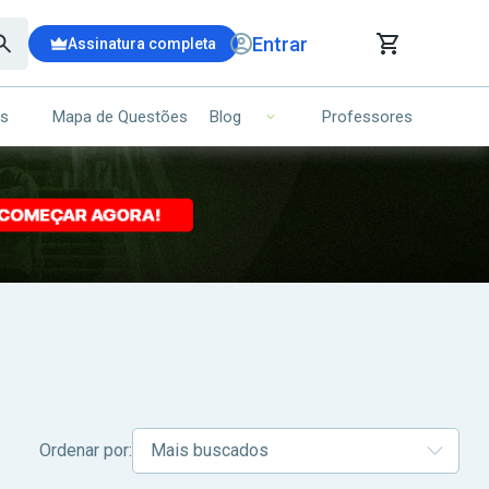
Entrar
Assinatura completa
is
Mapa de Questões
Professores
Blog
RRINHO DE COMPRAS
NS (00)
Ops!
Seu carrinho ainda está vazio.
Voltar para a loja
Ordenar por: