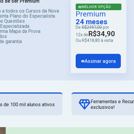
s de ser Premium
MELHOR OPÇÃO
 a todos os Cursos da Nova
Premium
enta Plano do Especialista
24 meses
e Questões
 Especializada
De
R$2497,00
por
orma Mapa da Prova
R$34,90
12x de
dos
Ou R$418,80 à vista
de garantia
Assinar agora
Ferramentas e Recu
s de 100 mil alunos ativos
exclusivos!