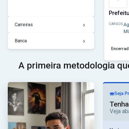
›
Carreiras
CARGOS:
Ag
MU
›
Banca
Encerrad
Ver concur
A primeira metodologia q
Seja P
Tenha
Veja ab