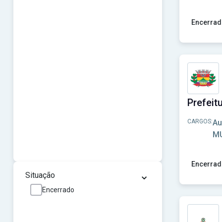
Encerrad
Ver concur
CARGOS:
Au
MU
Encerrad
⌄
Situação
Ver concur
Encerrado