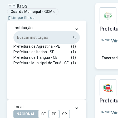
Filtros
×
Guarda Municipal - GCM
Limpar filtros
⌄
Instituição
CARGO:
Vár
Prefeitura de Agrestina - PE
(1)
Prefeitura de Itatiba - SP
(1)
Prefeitura de Tianguá - CE
(1)
Encerrad
Prefeitura Municipal de Tauá - CE
(1)
Ver concur
⌄
Local
CARGO:
Vár
NACIONAL
CE
PE
SP