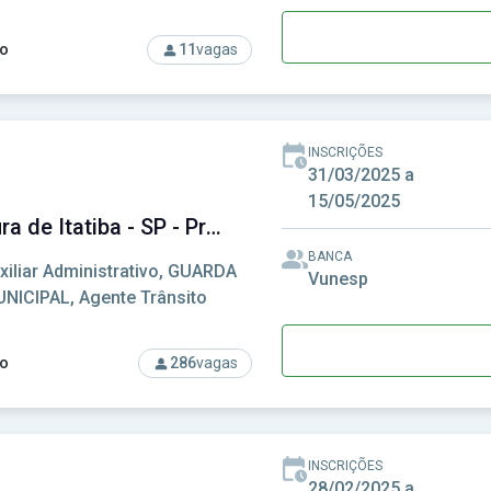
o
11
vagas
so: Prefeitura de Agrestina - PE - Prefeitura Municipal de Agres
INSCRIÇÕES
31/03/2025 a
15/05/2025
Prefeitura de Itatiba - SP - Prefeitura Municipal de Itatiba - SP
BANCA
xiliar Administrativo, GUARDA
Vunesp
NICIPAL, Agente Trânsito
o
286
vagas
so: Prefeitura de Itatiba - SP - Prefeitura Municipal de Itatiba -
INSCRIÇÕES
28/02/2025 a