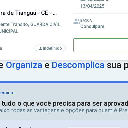
13/04/2025
Prefeitura de Tianguá - CE - Prefeitura Municipal de Tianguá - CE
BANCA
ente Trânsito, GUARDA CIVIL
Consulpam
NICIPAL
o
Indefinido
so: Prefeitura de Tianguá - CE - Prefeitura Municipal de Tianguá
ue
Organiza
e
Descomplica
sua p
remium
 tudo o que você precisa para ser aprov
aixo todas as vantagens e opções para quem é Pr