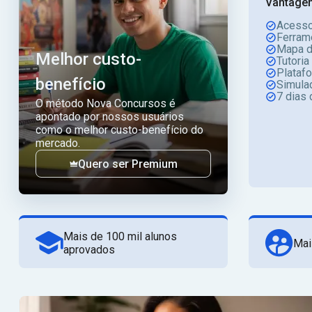
Vantagen
Acesso
Ferram
Mapa d
Melhor custo-
Tutoria
Plataf
benefício
Simula
7 dias 
O método Nova Concursos é
apontado por nossos usuários
como o melhor custo-benefício do
mercado.
Quero ser Premium
Mais de 100 mil alunos
Mai
aprovados