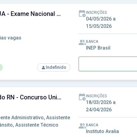
ENCCEJA - Exame Nacional para Certificação de Competências de Jovens e Adultos
INSCRIÇÕES
04/05/2026 a
15/05/2026
ias vagas
BANCA
INEP Brasil
Indefinido
rso: ENCCEJA - Exame Nacional para Certificação de Competênc
Unificado RN - Concurso Unificado do Rio Grande do Norte
INSCRIÇÕES
18/03/2026 a
24/04/2026
ente Administrativo, Assistente
ânsito, Assistente Técnico
BANCA
Instituto Avalia