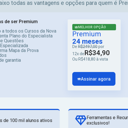
aixo todas as vantagens e opções para quem é Pr
s de ser Premium
MELHOR OPÇÃO
 a todos os Cursos da Nova
Premium
enta Plano do Especialista
24 meses
e Questões
 Especializada
De
R$2497,00
por
orma Mapa da Prova
R$34,90
12x de
dos
Ou R$418,80 à vista
de garantia
Assinar agora
Ferramentas e Recu
s de 100 mil alunos ativos
exclusivos!