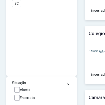
SC
Encerrad
Ver concu
Colégio
CARGO:
Vár
Encerrad
⌄
Ver concur
Situação
Aberto
Encerrado