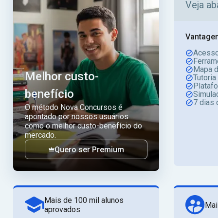
Veja ab
Vantagen
Acesso
Ferram
Mapa d
Melhor custo-
Tutoria
Plataf
benefício
Simula
7 dias 
O método Nova Concursos é
apontado por nossos usuários
como o melhor custo-benefício do
mercado.
Quero ser Premium
Mais de 100 mil alunos
Mai
aprovados