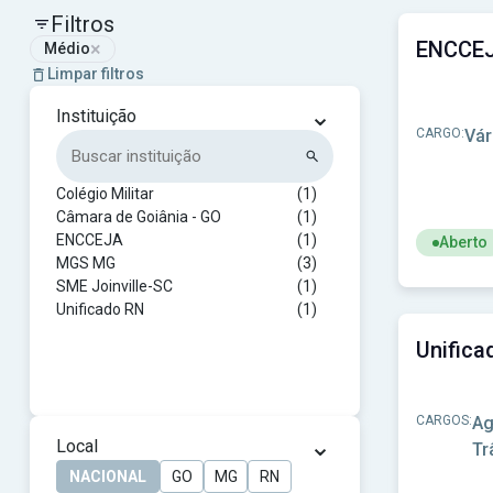
Filtros
×
Médio
Limpar filtros
⌄
Instituição
CARGO:
Vár
Colégio Militar
(1)
Câmara de Goiânia - GO
(1)
ENCCEJA
(1)
Aberto
MGS MG
(3)
Ver concu
SME Joinville-SC
(1)
Unificado RN
(1)
CARGOS:
Ag
⌄
Local
Tr
NACIONAL
GO
MG
RN