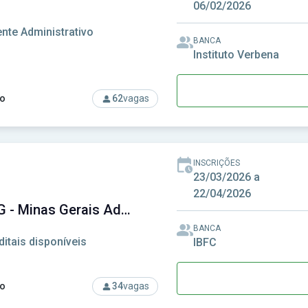
06/02/2026
nte Administrativo
BANCA
Instituto Verbena
o
62
vagas
rso: Câmara de Goiânia - GO - Câmara Municipal de Goiânia - GO
INSCRIÇÕES
23/03/2026 a
22/04/2026
MGS MG - Minas Gerais Administração e Serviços S.A
BANCA
ditais disponíveis
IBFC
o
34
vagas