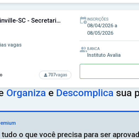
rso: MGS MG - Minas Gerais Administração e Serviços S.A
SME Joinville-SC - Secretaria Municipal de Educação de Joinville-SC
INSCRIÇÕES
08/04/2026 a
08/05/2026
ias vagas
BANCA
Instituto Avalia
o
707
vagas
rso: SME Joinville-SC - Secretaria Municipal de Educação de Joi
ue
Organiza
e
Descomplica
sua p
remium
 tudo o que você precisa para ser aprov