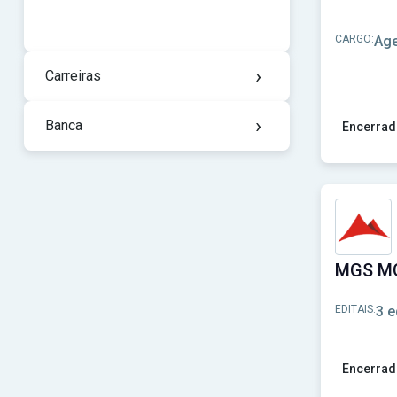
CARGO:
Age
›
Carreiras
›
Banca
Encerrad
Ver concu
EDITAIS:
3 e
Encerrad