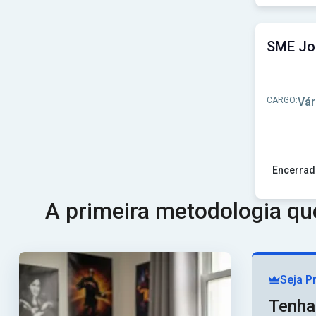
Ver concu
CARGO:
Vár
Encerrad
Ver concu
A primeira metodologia q
Seja P
Tenha