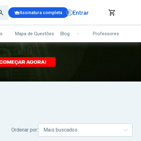
Entrar
Assinatura completa
is
Mapa de Questões
Professores
Blog
RRINHO DE COMPRAS
NS (00)
Ops!
Seu carrinho ainda está vazio.
Voltar para a loja
Ordenar por: