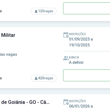
o
125
vagas
rso: Unificado RN - Concurso Unificado do Rio Grande do Norte
 Militar
INSCRIÇÕES
01/09/2025 a
19/10/2025
ias vagas
BANCA
A definir
o
420
vagas
so: Colégio Militar
Câmara de Goiânia - GO - Câmara Municipal de Goiânia - GO
INSCRIÇÕES
06/01/2026 a