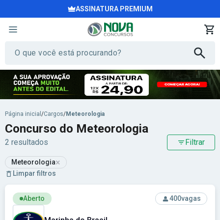
ASSINATURA PREMIUM
Página inicial
/
Cargos
/
Meteorologia
Concurso do Meteorologia
2 resultados
Filtrar
×
Meteorologia
Limpar filtros
Ver concurso: Marinha do Brasil
Aberto
400
vagas