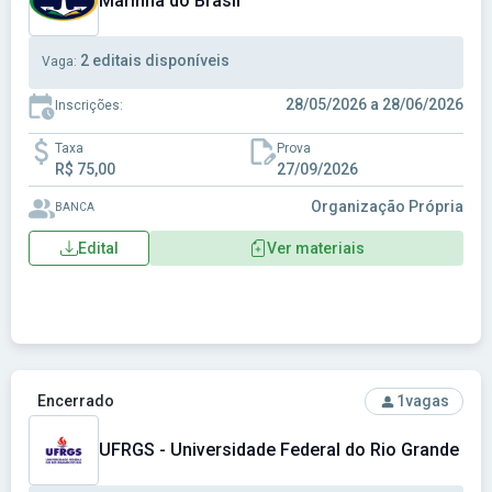
Marinha do Brasil
2 editais disponíveis
Vaga:
28/05/2026 a 28/06/2026
Inscrições:
Taxa
Prova
R$ 75,00
27/09/2026
Organização Própria
BANCA
Edital
Ver materiais
Ver concurso: UFRGS - Universidade Federal do Rio Grande 
Encerrado
1
vagas
UFRGS - Universidade Federal do Rio Grande do 