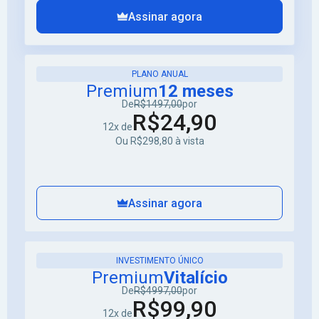
Assinar agora
PLANO ANUAL
Premium
12 meses
De
R$1497,00
por
R$24,90
12x de
Ou R$298,80 à vista
Assinar agora
INVESTIMENTO ÚNICO
Premium
Vitalício
De
R$4997,00
por
R$99,90
12x de