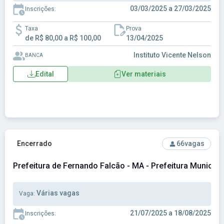
03/03/2025 a 27/03/2025
Inscrições:
Taxa
Prova
de R$ 80,00 a R$ 100,00
13/04/2025
Instituto Vicente Nelson
BANCA
Edital
Ver materiais
Ver concurso: Prefeitura de Fernando Falcão - MA - Prefeit
Encerrado
66
vagas
Prefeitura de Fernando Falcão - MA - Prefeitura Municip
Várias vagas
Vaga:
21/07/2025 a 18/08/2025
Inscrições: