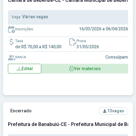
Câmara de Beberibe-CE - Câmara Municipal de Beberibe
Várias vagas
Vaga:
16/03/2026 a 06/04/2026
Inscrições:
Taxa
Prova
de R$ 70,00 a R$ 140,00
31/05/2026
Consulpam
BANCA
Edital
Ver materiais
Ver concurso: Prefeitura de Banabuiú-CE - Prefeitura Munici
Encerrado
13
vagas
Prefeitura de Banabuiú-CE - Prefeitura Municipal de Ban