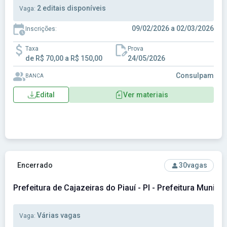
2 editais disponíveis
Vaga:
09/02/2026 a 02/03/2026
Inscrições:
Taxa
Prova
de R$ 70,00 a R$ 150,00
24/05/2026
Consulpam
BANCA
Edital
Ver materiais
Ver concurso: Prefeitura de Cajazeiras do Piauí - PI - Prefei
Encerrado
30
vagas
Prefeitura de Cajazeiras do Piauí - PI - Prefeitura Municip
Várias vagas
Vaga: