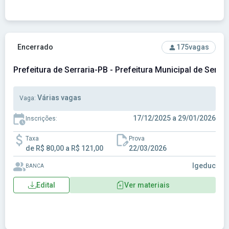
Ver concurso: Prefeitura de Serraria-PB - Prefeitura Municip
Encerrado
175
vagas
Prefeitura de Serraria-PB - Prefeitura Municipal de Serra
Várias vagas
Vaga:
17/12/2025 a 29/01/2026
Inscrições:
Taxa
Prova
de R$ 80,00 a R$ 121,00
22/03/2026
Igeduc
BANCA
Edital
Ver materiais