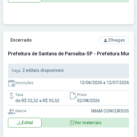
Ver concurso: Prefeitura de Santana de Parnaíba-SP - Prefe
Encerrado
29
vagas
Prefeitura de Santana de Parnaíba-SP - Prefeitura Munic
2 editais disponíveis
Vaga:
12/06/2026 a 12/07/2026
Inscrições:
Taxa
Prova
de R$ 32,52 a R$ 35,52
02/08/2026
IMAM CONCURSOS
BANCA
Edital
Ver materiais