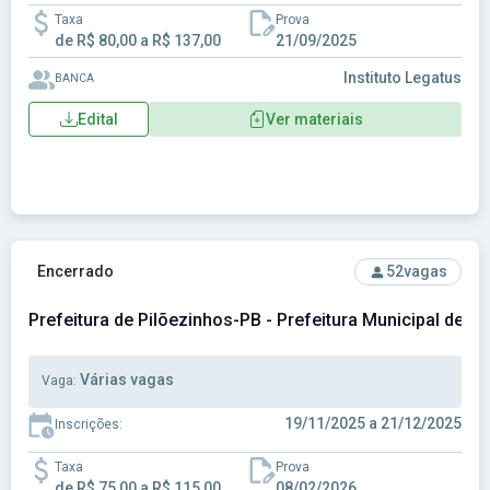
Taxa
Prova
de R$ 80,00 a R$ 137,00
21/09/2025
Instituto Legatus
BANCA
Edital
Ver materiais
Ver concurso: Prefeitura de Pilõezinhos-PB - Prefeitura Mu
Encerrado
52
vagas
Prefeitura de Pilõezinhos-PB - Prefeitura Municipal de P
Várias vagas
Vaga:
19/11/2025 a 21/12/2025
Inscrições:
Taxa
Prova
de R$ 75,00 a R$ 115,00
08/02/2026