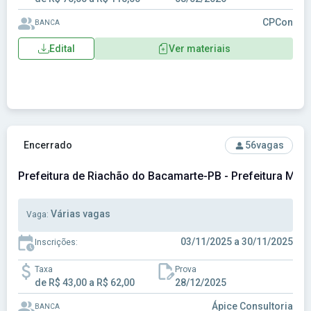
CPCon
BANCA
Edital
Ver materiais
Ver concurso: Prefeitura de Riachão do Bacamarte-PB - Pre
Encerrado
56
vagas
Prefeitura de Riachão do Bacamarte-PB - Prefeitura Mun
Várias vagas
Vaga:
03/11/2025 a 30/11/2025
Inscrições:
Taxa
Prova
de R$ 43,00 a R$ 62,00
28/12/2025
Ápice Consultoria
BANCA