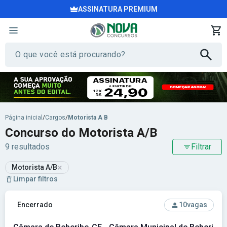
ASSINATURA PREMIUM
Página inicial
/
Cargos
/
Motorista A B
Concurso do Motorista A/B
9 resultados
Filtrar
×
Motorista A/B
Limpar filtros
Ver concurso: Câmara de Beberibe-CE - Câmara Municipal d
Encerrado
10
vagas