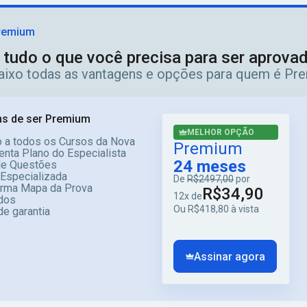
remium
 tudo o que você precisa para ser aprov
aixo todas as vantagens e opções para quem é Pr
s de ser Premium
MELHOR OPÇÃO
 a todos os Cursos da Nova
Premium
enta Plano do Especialista
24 meses
e Questões
 Especializada
De
R$2497,00
por
orma Mapa da Prova
R$34,90
12x de
dos
Ou R$418,80 à vista
de garantia
Assinar agora