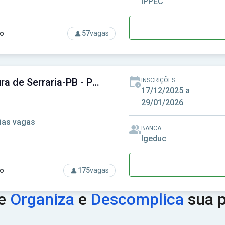
IPPEC
o
57
vagas
rso: Prefeitura de Romelândia-SC - Prefeitura Municipal de Rom
Prefeitura de Serraria-PB - Prefeitura Municipal de Serraria-PB
INSCRIÇÕES
17/12/2025 a
29/01/2026
ias vagas
BANCA
Igeduc
o
175
vagas
so: Prefeitura de Serraria-PB - Prefeitura Municipal de Serraria
ue
Organiza
e
Descomplica
sua p