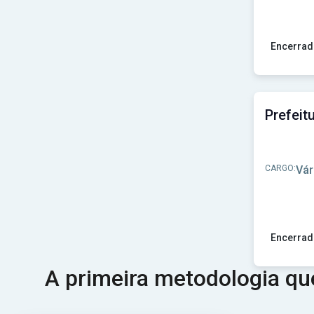
Encerrad
Ver concu
CARGO:
Vár
Encerrad
Ver concur
A primeira metodologia q