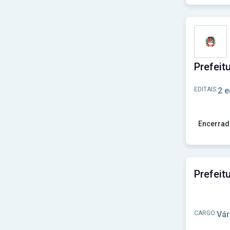
Ver concu
EDITAIS:
2 e
Encerrad
Ver concur
CARGO:
Vár