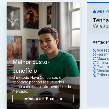
Seja P
Tenha
Veja ab
Vantagen
Acesso
Ferram
Mapa d
Melhor custo-
Tutoria
Plataf
benefício
Simula
7 dias 
O método Nova Concursos é
apontado por nossos usuários
como o melhor custo-benefício do
mercado.
Quero ser Premium