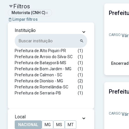
Filtros
×
Motorista (CNH C)
Limpar filtros
⌄
Instituição
CARGO:
Vár
Prefeitura de Alto Piquiri-PR
(1)
Prefeitura de Arroio do Silva-SC
(1)
Prefeitura de Batayporã-MS
(1)
Encerrad
Prefeitura de Bom Jardim - MG
(1)
Ver concur
Prefeitura de Calmon - SC
(1)
Prefeitura de Dionísio - MG
(2)
Prefeitura de Romelândia-SC
(1)
Prefeitura de Serraria-PB
(1)
CARGO:
Vár
⌄
Local
NACIONAL
MG
MS
MT