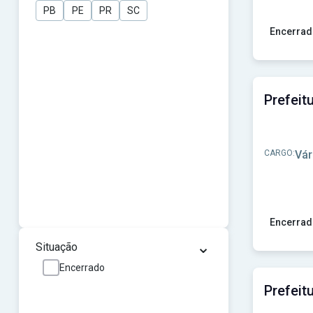
PB
PE
PR
SC
Encerrad
Ver concur
CARGO:
Vár
Encerrad
⌄
Ver concu
Situação
Encerrado