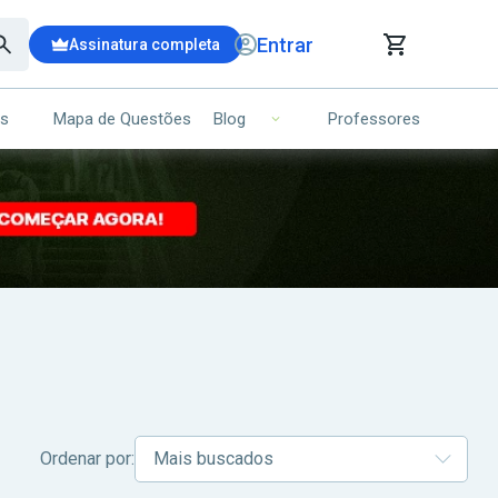
Entrar
Assinatura completa
is
Mapa de Questões
Professores
Blog
RRINHO DE COMPRAS
NS (00)
Ops!
Seu carrinho ainda está vazio.
Voltar para a loja
Ordenar por: