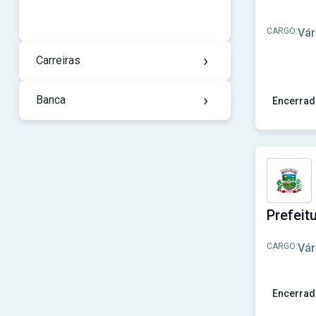
CARGO:
Vár
›
Carreiras
›
Banca
Encerrad
Ver concu
CARGO:
Vár
Encerrad