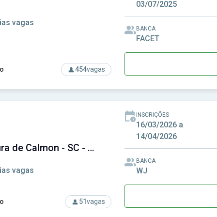
03/07/2025
ias vagas
BANCA
FACET
o
454
vagas
rso: Prefeitura de Bom Jardim - MG - Prefeitura Municipal de B
INSCRIÇÕES
16/03/2026 a
14/04/2026
Prefeitura de Calmon - SC - Prefeitura Municipal de Calmon - SC
BANCA
ias vagas
WJ
o
51
vagas