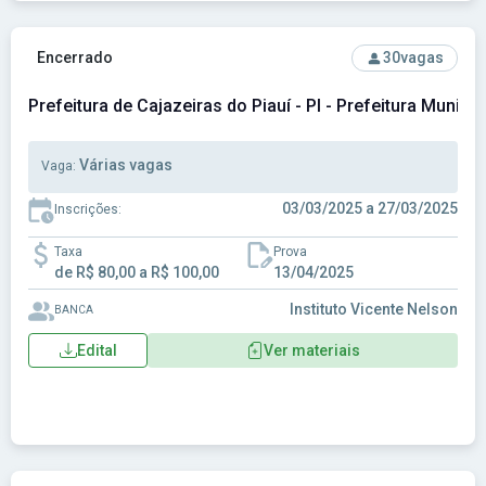
Ver concurso: Prefeitura de Cajazeiras do Piauí - PI - Prefei
Encerrado
30
vagas
Prefeitura de Cajazeiras do Piauí - PI - Prefeitura Municip
Várias vagas
Vaga:
03/03/2025 a 27/03/2025
Inscrições:
Taxa
Prova
de R$ 80,00 a R$ 100,00
13/04/2025
Instituto Vicente Nelson
BANCA
Edital
Ver materiais