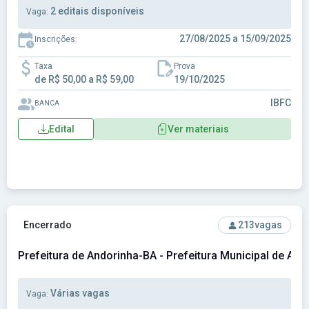
2 editais disponíveis
Vaga:
27/08/2025 a 15/09/2025
Inscrições:
Taxa
Prova
de R$ 50,00 a R$ 59,00
19/10/2025
IBFC
BANCA
Edital
Ver materiais
Ver concurso: Prefeitura de Andorinha-BA - Prefeitura Munic
Encerrado
213
vagas
Prefeitura de Andorinha-BA - Prefeitura Municipal de An
Várias vagas
Vaga: