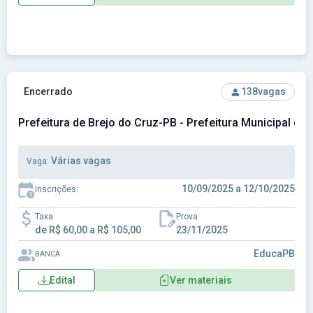
Ver concurso: Prefeitura de Brejo do Cruz-PB - Prefeitura M
Encerrado
138
vagas
Prefeitura de Brejo do Cruz-PB - Prefeitura Municipal de
Várias vagas
Vaga:
10/09/2025 a 12/10/2025
Inscrições:
Taxa
Prova
de R$ 60,00 a R$ 105,00
23/11/2025
EducaPB
BANCA
Edital
Ver materiais