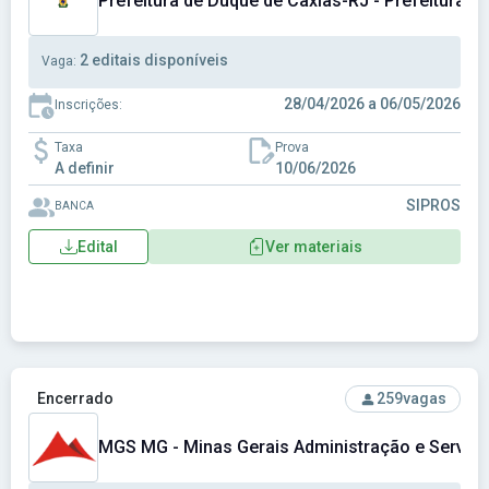
Prefeitura de Duque de Caxias-RJ - Prefeitura M
2 editais disponíveis
Vaga:
28/04/2026 a 06/05/2026
Inscrições:
Taxa
Prova
A definir
10/06/2026
SIPROS
BANCA
Edital
Ver materiais
Ver concurso: MGS MG - Minas Gerais Administração e Serv
Encerrado
259
vagas
MGS MG - Minas Gerais Administração e Serviço