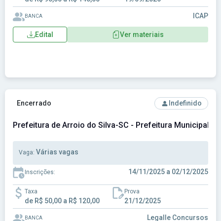
ICAP
BANCA
Edital
Ver materiais
Ver concurso: Prefeitura de Arroio do Silva-SC - Prefeitura 
Encerrado
Indefinido
Prefeitura de Arroio do Silva-SC - Prefeitura Municipal de
Várias vagas
Vaga:
14/11/2025 a 02/12/2025
Inscrições:
Taxa
Prova
de R$ 50,00 a R$ 120,00
21/12/2025
Legalle Concursos
BANCA