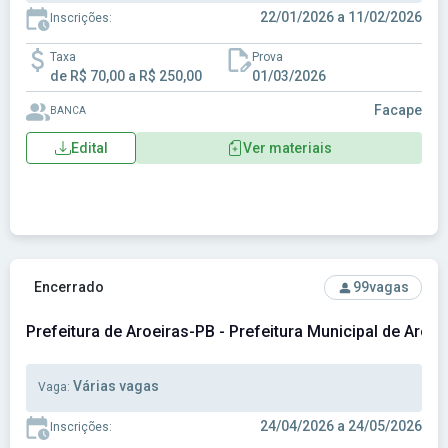
22/01/2026 a 11/02/2026
Inscrições:
Taxa
Prova
de R$ 70,00 a R$ 250,00
01/03/2026
Facape
BANCA
Edital
Ver materiais
Ver concurso: Prefeitura de Aroeiras-PB - Prefeitura Munici
Encerrado
99
vagas
Prefeitura de Aroeiras-PB - Prefeitura Municipal de Aroe
Várias vagas
Vaga:
24/04/2026 a 24/05/2026
Inscrições: