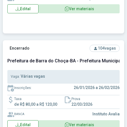
Edital
Ver materiais
Ver concurso: Prefeitura de Barra do Choça-BA - Prefeitura 
Encerrado
104
vagas
Prefeitura de Barra do Choça-BA - Prefeitura Municipal 
Várias vagas
Vaga:
26/01/2026 a 26/02/2026
Inscrições:
Taxa
Prova
de R$ 80,00 a R$ 120,00
22/03/2026
Instituto Avalia
BANCA
Edital
Ver materiais