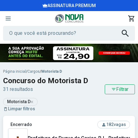
ASSINATURA PREMIUM
Página inicial
/
Cargos
/
Motorista D
Concurso do Motorista D
31 resultados
Filtrar
×
Motorista D
Limpar filtros
Ver concurso: Prefeitura de Duque de Caxias-RJ - Prefeitur
Encerrado
182
vagas