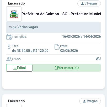
Ver concurso: Prefeitura de Calmon - SC - Prefeitura Munici
Encerrado
51
vagas
Prefeitura de Calmon - SC - Prefeitura Municipa
Várias vagas
Vaga:
16/03/2026 a 14/04/2026
Inscrições:
Taxa
Prova
de R$ 50,00 a R$ 120,00
03/05/2026
WJ
BANCA
Edital
Ver materiais
Ver concurso: Prefeitura de Cotriguaçu - MT - Prefeitura Mun
Encerrado
7
vagas