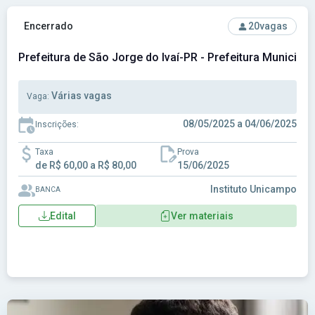
Ver concurso: Prefeitura de São Jorge do Ivaí-PR - Prefeitu
Encerrado
20
vagas
Prefeitura de São Jorge do Ivaí-PR - Prefeitura Municipa
Várias vagas
Vaga:
08/05/2025 a 04/06/2025
Inscrições:
Taxa
Prova
de R$ 60,00 a R$ 80,00
15/06/2025
Instituto Unicampo
BANCA
Edital
Ver materiais