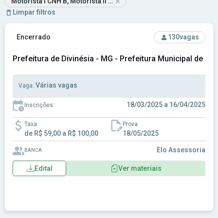
×
Motorista I CNH B, Motorista II CNH C/D, Operador de Máquinas:
Limpar filtros
Ver concurso: Prefeitura de Divinésia - MG - Prefeitura Muni
Encerrado
130
vagas
Prefeitura de Divinésia - MG - Prefeitura Municipal de Div
Várias vagas
Vaga:
18/03/2025 a 16/04/2025
Inscrições:
Taxa
Prova
de R$ 59,00 a R$ 100,00
18/05/2025
Elo Assessoria
BANCA
Edital
Ver materiais