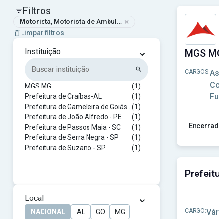
Filtros
×
Motorista, Motorista de Ambulância e Motorista Socorrista
Limpar filtros
⌄
Instituição
CARGOS:
As
Co
MGS MG
(1)
Fu
Prefeitura de Craíbas-AL
(1)
Prefeitura de Gameleira de Goiás - GO
(1)
Prefeitura de João Alfredo - PE
(1)
Encerrad
Prefeitura de Passos Maia - SC
(1)
Prefeitura de Serra Negra - SP
(1)
Ver concu
Prefeitura de Suzano - SP
(1)
⌄
Local
CARGO:
Vár
NACIONAL
AL
GO
MG