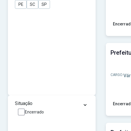
PE
SC
SP
Encerrad
Ver concur
CARGO:
Vár
⌄
Situação
Encerrad
Encerrado
Ver concu