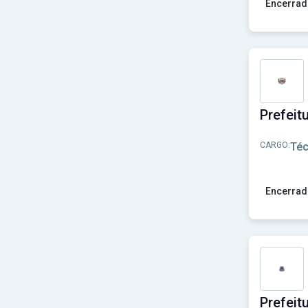
Encerrad
Ver concu
CARGO:
Té
Encerrad
Ver concur