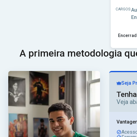
CARGOS:
Au
En
Encerrad
Ver concu
A primeira metodologia q
Seja P
Tenha
Veja ab
Vantagen
Acesso