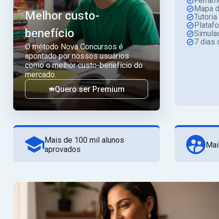
Ferram
Mapa d
Melhor custo-
Tutoria
Plataf
benefício
Simula
7 dias 
O método Nova Concursos é
apontado por nossos usuários
como o melhor custo-benefício do
mercado.
Quero ser Premium
Mais de 100 mil alunos
Mai
aprovados