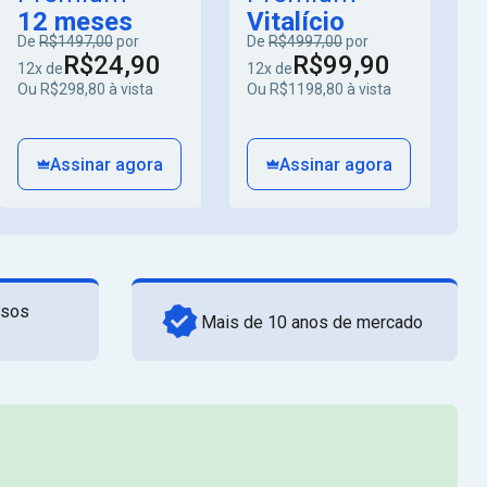
12 meses
Vitalício
De
R$1497,00
por
De
R$4997,00
por
R$24,90
R$99,90
12x de
12x de
Ou R$298,80 à vista
Ou R$1198,80 à vista
Assinar agora
Assinar agora
rsos
Mais de 10 anos de mercado