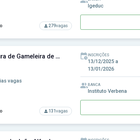
Igeduc
o
279
vagas
so: Prefeitura de Craíbas-AL - Prefeitura Municipal de Craíbas-
Prefeitura de Gameleira de Goiás - GO - Prefeitura Municipal de Gameleira de Goiás - GO
INSCRIÇÕES
13/12/2025 a
13/01/2026
ias vagas
BANCA
Instituto Verbena
o
131
vagas
rso: Prefeitura de Gameleira de Goiás - GO - Prefeitura Municipa