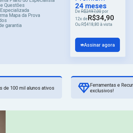
enta Plano do Especialista
24 meses
e Questões
 Especializada
De
R$2497,00
por
orma Mapa da Prova
R$34,90
12x de
dos
Ou R$418,80 à vista
de garantia
Assinar agora
Ferramentas e Recu
s de 100 mil alunos ativos
exclusivos!