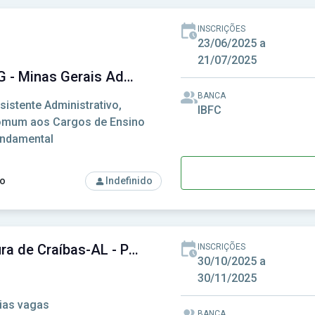
INSCRIÇÕES
23/06/2025 a
21/07/2025
MGS MG - Minas Gerais Administração e Serviços S.A
BANCA
sistente Administrativo,
IBFC
mum aos Cargos de Ensino
ndamental
o
Indefinido
rso: MGS MG - Minas Gerais Administração e Serviços S.A
Prefeitura de Craíbas-AL - Prefeitura Municipal de Craíbas-AL
INSCRIÇÕES
30/10/2025 a
30/11/2025
ias vagas
BANCA