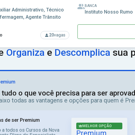
BANCA
xiliar Administrativo, Técnico
Instituto Nosso Rumo
fermagem, Agente Trânsito
o
20
vagas
rso: Prefeitura de Suzano - SP - Prefeitura Municipal de Suzano
ue
Organiza
e
Descomplica
sua p
remium
 tudo o que você precisa para ser aprov
aixo todas as vantagens e opções para quem é Pr
s de ser Premium
MELHOR OPÇÃO
 a todos os Cursos da Nova
Premium