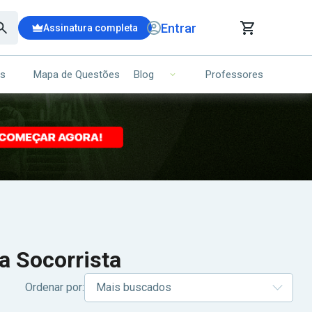
Entrar
Assinatura completa
is
Mapa de Questões
Professores
Blog
RRINHO DE COMPRAS
NS (00)
Ops!
Seu carrinho ainda está vazio.
Voltar para a loja
a Socorrista
Ordenar por: