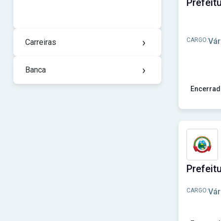
›
CARGO:
Vár
Carreiras
›
Banca
Encerrad
Ver concur
CARGO:
Vár