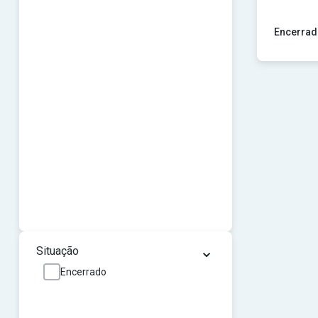
Encerrad
Ver concur
⌄
Situação
Encerrado