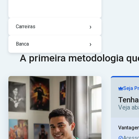
›
Carreiras
›
Banca
A primeira metodologia q
Seja P
Tenha
Veja ab
Vantagen
Acesso