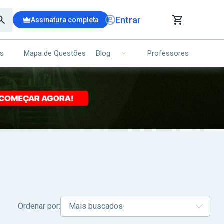
Entrar
Assinatura completa
is
Mapa de Questões
Professores
Blog
RRINHO DE COMPRAS
NS (00)
Ops!
Seu carrinho ainda está vazio.
Voltar para a loja
Ordenar por: