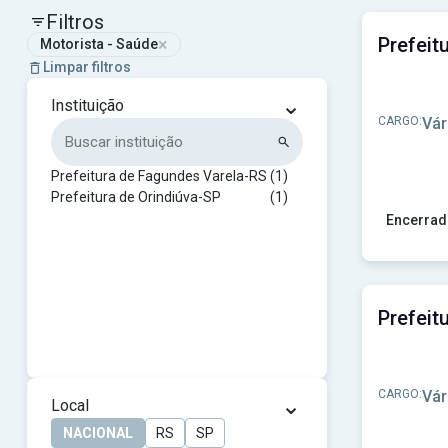
Filtros
×
Motorista - Saúde
Limpar filtros
⌄
Instituição
CARGO:
Vár
Prefeitura de Fagundes Varela-RS
(1)
Prefeitura de Orindiúva-SP
(1)
Encerrad
Ver concu
CARGO:
Vár
⌄
Local
NACIONAL
RS
SP