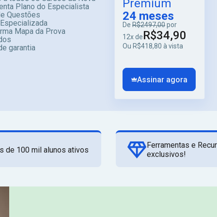
Premium
enta Plano do Especialista
24 meses
e Questões
 Especializada
De
R$2497,00
por
orma Mapa da Prova
R$34,90
12x de
dos
Ou R$418,80 à vista
de garantia
Assinar agora
Ferramentas e Recu
s de 100 mil alunos ativos
exclusivos!